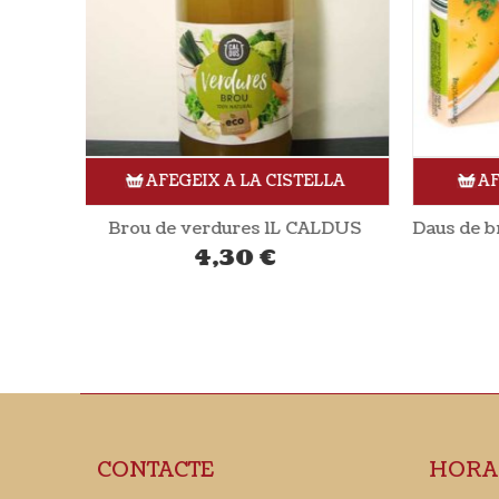
ELLA
AFEGEIX A LA CISTELLA
ALDUS
Daus de brou vegetal 72 gr (6 daus) NATURATA
1,73
€
CONTACTE
HORA