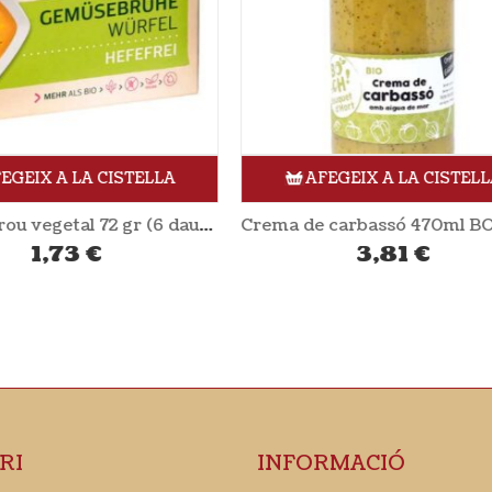
AFEGEIX A LA CISTELLA
AFEGEIX A LA CISTE
Crema de carbassó 470ml BOUQUET D’HORT
3,81
€
4,02
€
RI
INFORMACIÓ