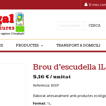
El meu co
Cerca:
CERCA
RS
PRODUCTES
TRANSPORT A DOMICILI
Brou d’escudella 
5,16
€
/ unitat
Referència:
BEEP
Elaborat artesanalment amb productes ecològics
Format:
1L.