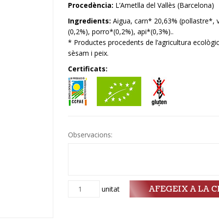
Procedència:
L’Ametlla del Vallès (Barcelona)
Ingredients:
Aigua, carn* 20,63% (pollastre*, 
(0,2%), porro*(0,2%), api*(0,3%)..
* Productes procedents de l’agricultura ecològica
sèsam i peix.
Certificats:
Observacions:
AFEGEIX A LA C
Quantitat
unitat