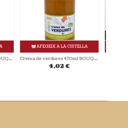
LLA
AFEGEIX A LA CISTELLA
Crema de verdures 470ml BOUQUET D’HORT
Beguda arròs 1L NATUMI
2,19
€