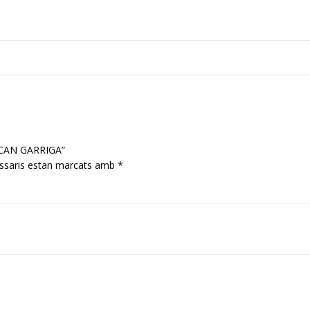
L CAN GARRIGA”
ssaris estan marcats amb
*