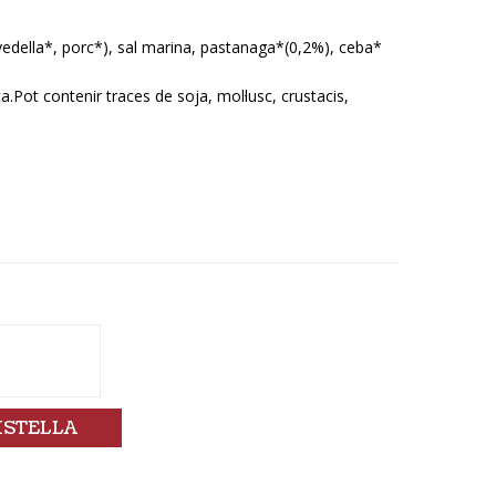
vedella*, porc*), sal marina, pastanaga*(0,2%), ceba*
.Pot contenir traces de soja, mol·lusc, crustacis,
ISTELLA