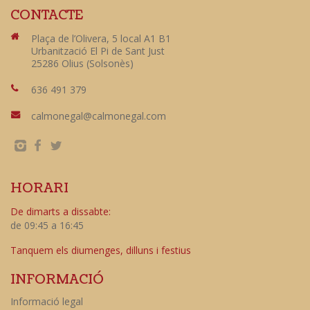
CONTACTE
Plaça de l’Olivera, 5 local A1 B1
Urbanització El Pi de Sant Just
25286 Olius (Solsonès)
636 491 379
calmonegal@calmonegal.com
HORARI
De dimarts a dissabte:
de 09:45 a 16:45
Tanquem els diumenges, dilluns i festius
INFORMACIÓ
Informació legal