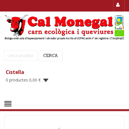
Cerca:
CERCA
Cistella
0 productes
0,00
€