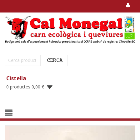
Cerca:
CERCA
Cistella
0 productes
0,00
€