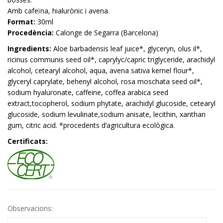
Amb cafeïna, hialurònic i avena.
Format:
30ml
Procedència:
Calonge de Segarra (Barcelona)
Ingredients:
Aloe barbadensis leaf juice*, glyceryn, olus il*,
ricinus communis seed oil*, caprylyc/capric triglyceride, arachidyl
alcohol, cetearyl alcohol, aqua, avena sativa kemel flour*,
glyceryl caprylate, behenyl alcohol, rosa moschata seed oil*,
sodium hyaluronate, caffeine, coffea arabica seed
extract,tocopherol, sodium phytate, arachidyl glucoside, cetearyl
glucoside, sodium levulinate,sodium anisate, lecithin, xanthan
gum, citric acid. *procedents d’agricultura ecològica.
Certificats:
Observacions: