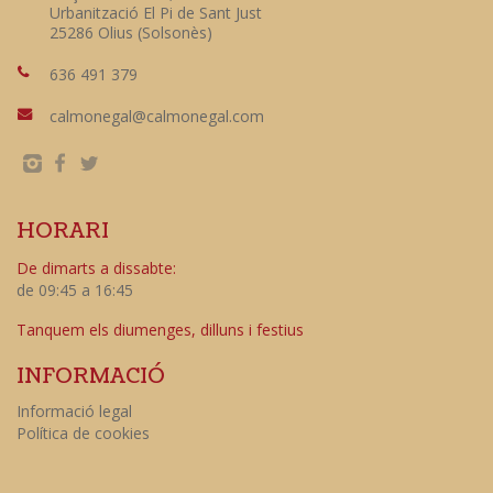
Urbanització El Pi de Sant Just
25286 Olius (Solsonès)
636 491 379
calmonegal@calmonegal.com
HORARI
De dimarts a dissabte:
de 09:45 a 16:45
Tanquem els diumenges, dilluns i festius
INFORMACIÓ
Informació legal
Política de cookies