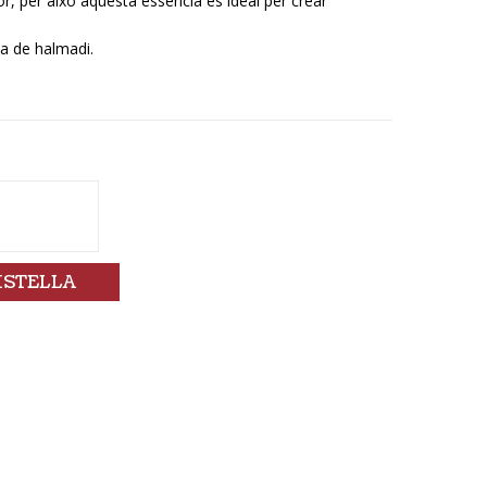
or, per això aquesta essència és ideal per crear
na de halmadi.
ISTELLA