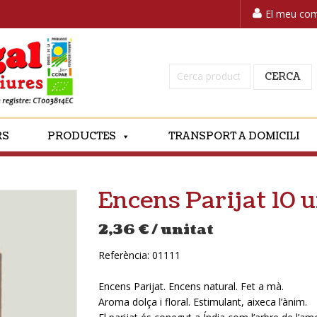
El meu co
Cerca:
CERCA
RS
PRODUCTES
TRANSPORT A DOMICILI
Encens Parijat 10 
2,36
€
/ unitat
Referència:
01111
Encens Parijat. Encens natural. Fet a mà.
Aroma dolça i floral. Estimulant, aixeca l’ànim.