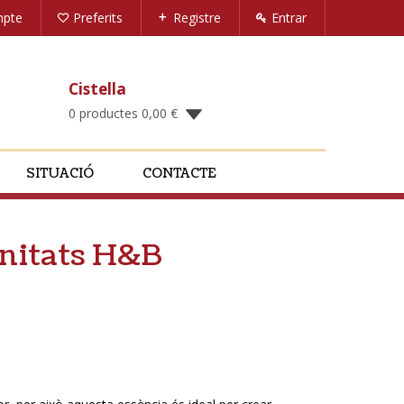
mpte
Preferits
Registre
Entrar
Cistella
0 productes
0,00
€
SITUACIÓ
CONTACTE
unitats H&B