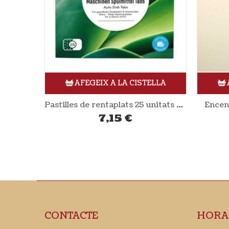
ELLA
AFEGEIX A LA CISTELLA
Pastilles de rentaplats 25 unitats SODASAN
Encens Darshan 10 unitats H&B
Bai
2,36
€
CONTACTE
HORA