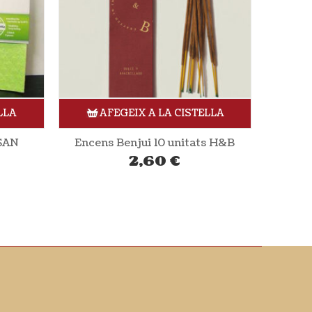
LLA
AFEGEIX A LA CISTELLA
s H&B
Guants fins de làtex ecològic talla M 100 unitats AH TABLE
10,73
€
Encens 