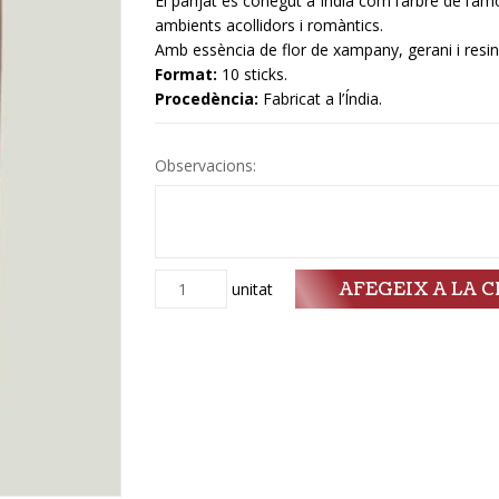
El parijat és conegut a Índia com l’arbre de l’am
ambients acollidors i romàntics.
Amb essència de flor de xampany, gerani i resi
Format:
10 sticks.
Procedència:
Fabricat a l’Índia.
Observacions:
AFEGEIX A LA C
Quantitat
unitat