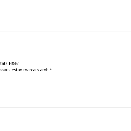
nitats H&B”
ssaris estan marcats amb
*