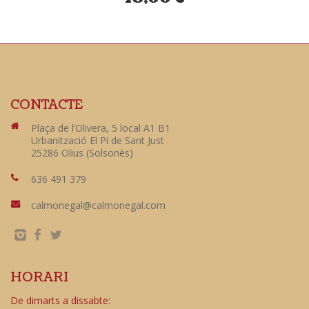
CONTACTE
Plaça de l’Olivera, 5 local A1 B1
Urbanització El Pi de Sant Just
25286 Olius (Solsonès)
636 491 379
calmonegal@calmonegal.com
HORARI
De dimarts a dissabte: