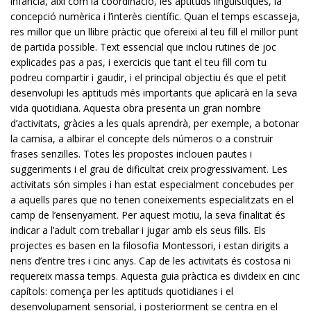
infància, així com la coordinació, les aptituds lingüístiques, la
concepció numèrica i l’interès científic. Quan el temps escasseja,
res millor que un llibre pràctic que ofereixi al teu fill el millor punt
de partida possible. Text essencial que inclou rutines de joc
explicades pas a pas, i exercicis que tant el teu fill com tu
podreu compartir i gaudir, i el principal objectiu és que el petit
desenvolupi les aptituds més importants que aplicarà en la seva
vida quotidiana. Aquesta obra presenta un gran nombre
d’activitats, gràcies a les quals aprendrà, per exemple, a botonar
la camisa, a albirar el concepte dels números o a construir
frases senzilles. Totes les propostes inclouen pautes i
suggeriments i el grau de dificultat creix progressivament. Les
activitats són simples i han estat especialment concebudes per
a aquells pares que no tenen coneixements especialitzats en el
camp de l’ensenyament. Per aquest motiu, la seva finalitat és
indicar a l’adult com treballar i jugar amb els seus fills. Els
projectes es basen en la filosofia Montessori, i estan dirigits a
nens d’entre tres i cinc anys. Cap de les activitats és costosa ni
requereix massa temps. Aquesta guia pràctica es divideix en cinc
capítols: comença per les aptituds quotidianes i el
desenvolupament sensorial, i posteriorment se centra en el