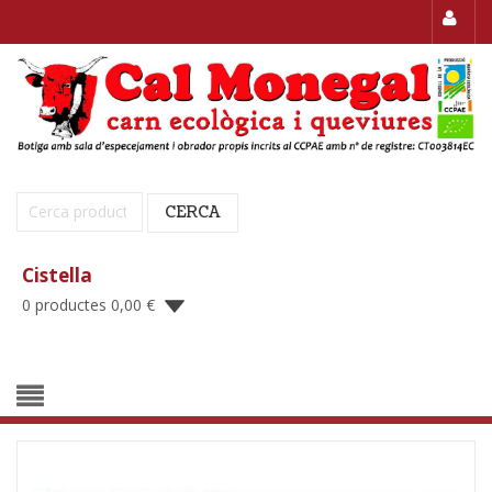
Cerca:
CERCA
Cistella
0 productes
0,00
€