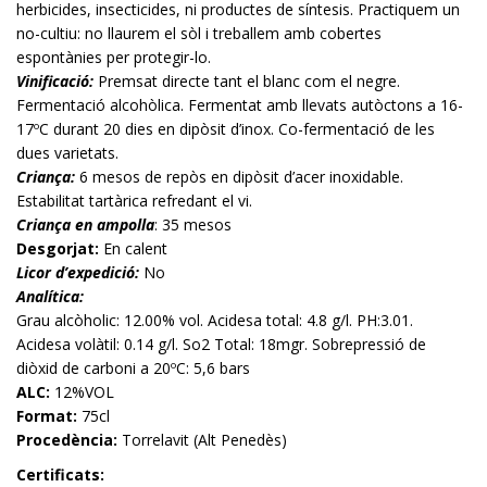
herbicides, insecticides, ni productes de síntesis. Practiquem un
no-cultiu: no llaurem el sòl i treballem amb cobertes
espontànies per protegir-lo.
Vinificació:
Premsat directe tant el blanc com el negre.
Fermentació alcohòlica. Fermentat amb llevats autòctons a 16-
17ºC durant 20 dies en dipòsit d’inox. Co-fermentació de les
dues varietats.
Criança:
6 mesos de repòs en dipòsit d’acer inoxidable.
Estabilitat tartàrica refredant el vi.
Criança en ampolla
: 35 mesos
Desgorjat:
En calent
Licor d’expedició:
No
Analítica:
Grau alcòholic: 12.00% vol. Acidesa total: 4.8 g/l. PH:3.01.
Acidesa volàtil: 0.14 g/l. So2 Total: 18mgr. Sobrepressió de
diòxid de carboni a 20ºC: 5,6 bars
ALC:
12%VOL
Format:
75cl
Procedència:
Torrelavit (Alt Penedès)
Certificats: