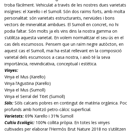
troba fàcilment. Vehiculat a través de les nostres dues varietats
insígnies: el Xarel·lo i el Sumoll. Són dos raïms forts, amb molta
personalitat: són varietats estructurants, nerviüdes i bons
vectors de mineralitat ambdues. El Sumoll en concret, no hi
podia faltar. Són molts ja els vins dins la nostra gamma on
s’utilitza aquesta varietat. En volem normalitzar el seu ús en el
cas dels escumosos. Pensem que un raïm negre autòcton, en
aquest cas el Sumoll, mai ha estat rellevant en la composició
varietal dels escumosos a casa nostra, i això té la seva
importància, reivindicativa, conceptual i estètica.
Vinyes:
Vinya el Mus (Xarel·lo)
Vinya l’Agustina (Xarel·lo)
Vinya el Mus (Sumoll)
Vinya el Serral del Titet (Sumoll)
Sòls:
Sòls calcaris pobres en contingut de matèria orgànica. Poc
profunds amb horitzó petro-càlcic superficial.
Varietats:
69% Xarel·lo i 31% Sumoll
Cultiu Ecològic:
100% collita pròpia. En totes les vinyes
cultivades per elaborar l’Hermòs Brut Nature 2018 no s’utilitzen