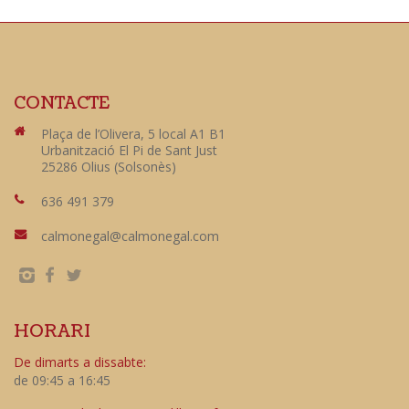
CONTACTE
Plaça de l’Olivera, 5 local A1 B1
Urbanització El Pi de Sant Just
25286 Olius (Solsonès)
636 491 379
calmonegal@calmonegal.com
HORARI
De dimarts a dissabte:
de 09:45 a 16:45