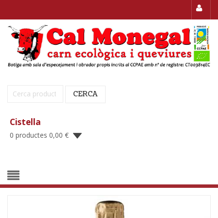
Cerca:
CERCA
Cistella
0 productes
0,00
€