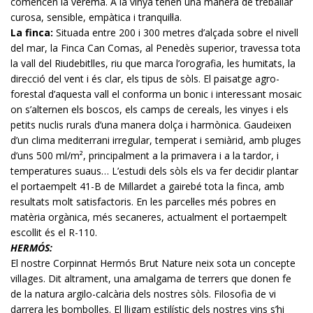
comencen la verema.
A la vinya tenen una manera de treballar
curosa, sensible, empàtica i tranquil·la.
La finca:
Situada entre 200 i 300 metres d’alçada sobre el nivell
del mar, la Finca Can Comas, al Penedès superior, travessa tota
la vall del Riudebitlles, riu que marca l’orografia, les humitats, la
direcció del vent i és clar, els tipus de sòls. El paisatge agro-
forestal d’aquesta vall el conforma un bonic i interessant mosaic
on s’alternen els boscos, els camps de cereals, les vinyes i els
petits nuclis rurals d’una manera dolça i harmònica. Gaudeixen
d’un clima mediterrani irregular, temperat i semiàrid, amb pluges
d’uns 500 ml/m², principalment a la primavera i a la tardor, i
temperatures suaus… L’estudi dels sòls els va fer decidir plantar
el portaempelt 41-B de Millardet a gairebé tota la finca, amb
resultats molt satisfactoris. En les parcel·les més pobres en
matèria orgànica, més secaneres, actualment el portaempelt
escollit és el R-110.
HERMÓS:
El nostre Corpinnat Hermós Brut Nature neix sota un concepte
villages. Dit altrament, una amalgama de terrers que donen fe
de la natura argilo-calcària dels nostres sòls. Filosofia de vi
darrera les bombolles. El lligam estilístic dels nostres vins s’hi