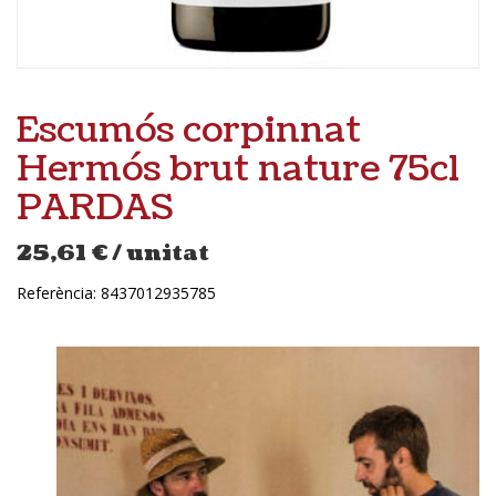
Escumós corpinnat
Hermós brut nature 75cl
PARDAS
25,61
€
/ unitat
Referència:
8437012935785