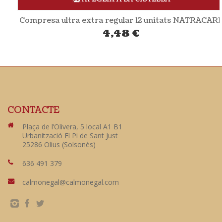
Compresa ultra extra regular 12 unitats NATRACARE
4,48
€
CONTACTE
Plaça de l’Olivera, 5 local A1 B1
Urbanització El Pi de Sant Just
25286 Olius (Solsonès)
636 491 379
calmonegal@calmonegal.com