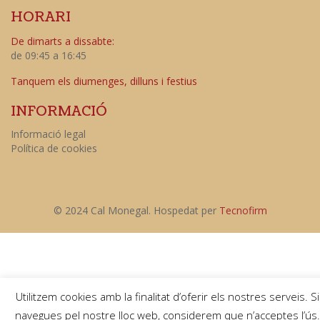
HORARI
De dimarts a dissabte:
de 09:45 a 16:45
Tanquem els diumenges, dilluns i festius
INFORMACIÓ
Informació legal
Política de cookies
© 2024 Cal Monegal. Hospedat per
Tecnofirm
Utilitzem cookies amb la finalitat d’oferir els nostres serveis. Si
navegues pel nostre lloc web, considerem que n’acceptes l’ús.