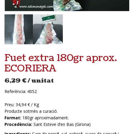
Fuet extra 180gr aprox.
ECORIERA
6,29
€
/ unitat
Referència:
4052
Preu: 34,94 € / Kg
Producte sotmès a curació.
Format:
180gr aproximadament.
Procedència:
Sant Esteve d’en Bas (Girona)
Ingredients:
Carn de porc*, sal, pebre*, sucre de canya* i