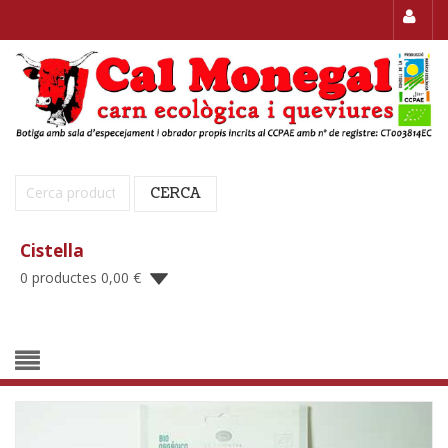
Cerca:
CERCA
Cistella
0 productes
0,00
€