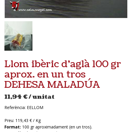
Llom ibèric d’aglà 100 gr
aprox. en un tros
DEHESA MALADÚA
11,94
€
/ unitat
Referència:
EELLOM
Preu: 119,43 € / Kg
Format:
100 gr aproximadament (en un tros).