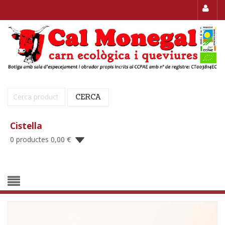
Cerca:
CERCA
Cistella
0 productes
0,00
€