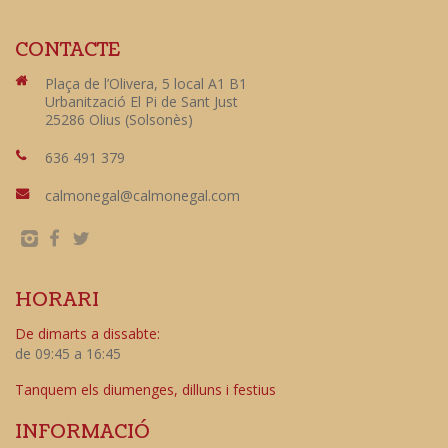
CONTACTE
Plaça de l’Olivera, 5 local A1 B1
Urbanització El Pi de Sant Just
25286 Olius (Solsonès)
636 491 379
calmonegal@calmonegal.com
HORARI
De dimarts a dissabte:
de 09:45 a 16:45
Tanquem els diumenges, dilluns i festius
INFORMACIÓ