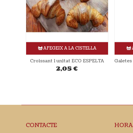
ELLA
AFEGEIX A LA CISTELLA
ESPELTA
Galetes salades d’espelta 230gr BIOCOP
3,75
€
CONTACTE
HORA