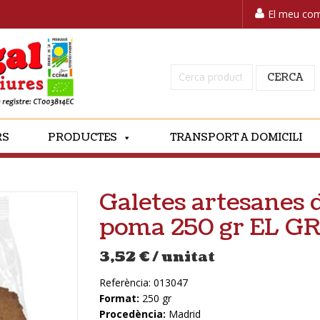
El meu co
Cerca:
CERCA
RS
PRODUCTES
TRANSPORT A DOMICILI
Galetes artesanes 
poma 250 gr EL 
3,52
€
/ unitat
Referència:
013047
Format:
250 gr
Procedència:
Madrid