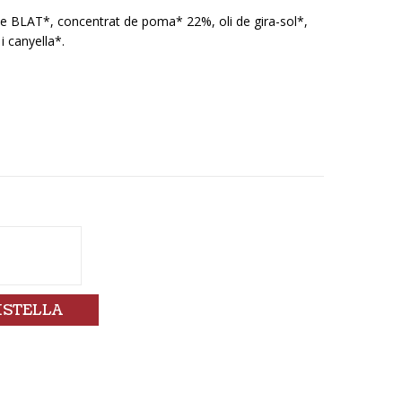
de BLAT*, concentrat de poma* 22%, oli de gira-sol*,
i canyella*.
ISTELLA