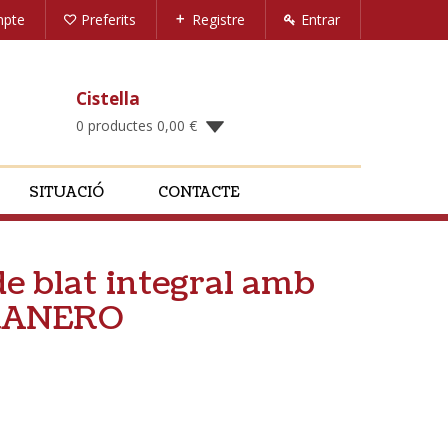
mpte
Preferits
Registre
Entrar
Cistella
0 productes
0,00
€
SITUACIÓ
CONTACTE
de blat integral amb
GRANERO