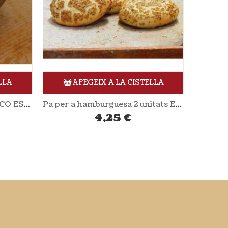
LLA
AFEGEIX A LA CISTELLA
Pa per a hamburguesa 2 unitats ECO ESPELTA
Pa de viena 2 unitats ECO ESPELTA
3,64
€