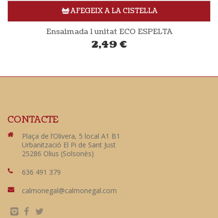
AFEGEIX A LA CISTELLA
Ensaimada 1 unitat ECO ESPELTA
2,49
€
CONTACTE
Plaça de l’Olivera, 5 local A1 B1
Urbanització El Pi de Sant Just
25286 Olius (Solsonès)
636 491 379
calmonegal@calmonegal.com