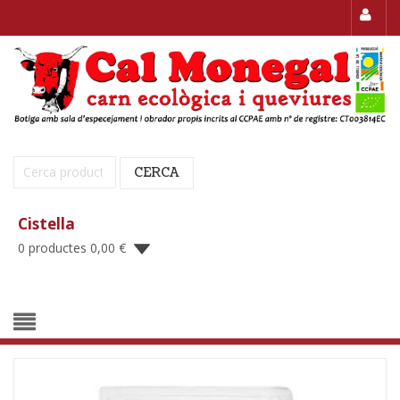
Cerca:
CERCA
Cistella
0 productes
0,00
€