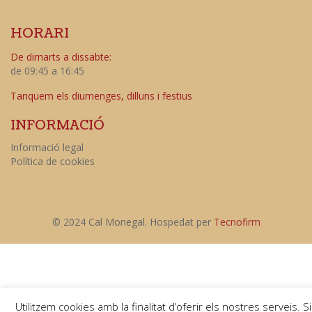
HORARI
De dimarts a dissabte:
de 09:45 a 16:45
Tanquem els diumenges, dilluns i festius
INFORMACIÓ
Informació legal
Política de cookies
© 2024 Cal Monegal. Hospedat per
Tecnofirm
Utilitzem cookies amb la finalitat d’oferir els nostres serveis. Si