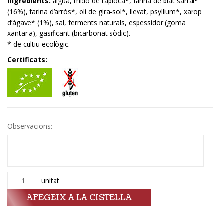
Ingredients:
aigua, midó de tapioca*, farina de blat sarraí*
(16%), farina d’arròs*, oli de gira-sol*, llevat, psyllium*, xarop
d’àgave* (1%), sal, ferments naturals, espessidor (goma
xantana), gasificant (bicarbonat sòdic).
* de cultiu ecològic.
Certificats:
Observacions:
Quantitat
unitat
AFEGEIX A LA CISTELLA