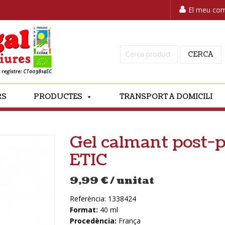
El meu co
Cerca:
CERCA
RS
PRODUCTES
TRANSPORT A DOMICILI
Gel calmant post-
ETIC
9,99
€
/ unitat
Referència:
1338424
Format:
40 ml
Procedència:
França