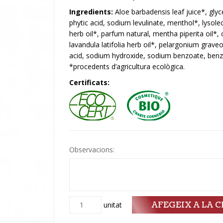
Ingredients:
Aloe barbadensis leaf juice*, glyc
phytic acid, sodium levulinate, menthol*, lysolec
herb oil*, parfum natural, mentha piperita oil*,
lavandula latifolia herb oil*, pelargonium graveol
acid, sodium hydroxide, sodium benzoate, benzyl a
*procedents d’agricultura ecològica.
Certificats:
Observacions:
AFEGEIX A LA C
Quantitat
unitat