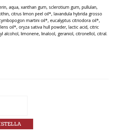
erin, aqua, xanthan gum, sclerotium gum, pullulan,
ithin, citrus limon peel oil*, lavandula hybrida grosso
 cymbopogon martini oil*, eucalyptus citriodora oil*,
ens oil*, oryza sativa hull powder, lactic acid, citric
lcohol, limonene, linalool, geraniol, citronellol, citral.
ISTELLA