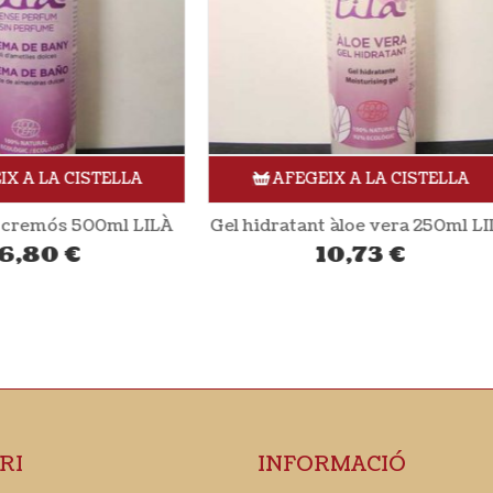
AFEGEIX A LA CISTELLA
AFEGEIX A LA CISTE
ratant àloe vera 250ml LILÀ
10,73
€
15,80
€
RI
INFORMACIÓ