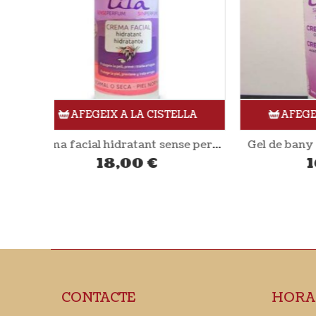
ELLA
AFEGEIX A LA CISTELLA
Crema facial hidratant sense perfum 50ml LILÀ
Gel de bany cremós 500ml LILÀ
Gel hid
16,80
€
CONTACTE
HORA