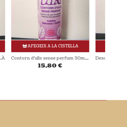
LLA
AFEGEIX A LA CISTELLA
Contorn d’ulls sense perfum 30ml LILÀ
Desodorant sense perfum 60ml LILÀ
9,00
€