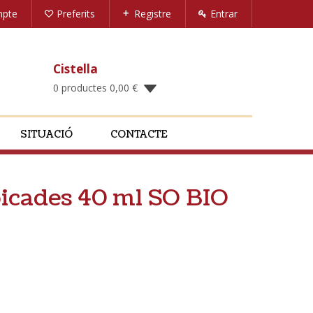
mpte
Preferits
Registre
Entrar
Cistella
0 productes
0,00
€
SITUACIÓ
CONTACTE
picades 40 ml SO BIO