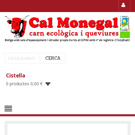
Cerca:
CERCA
Cistella
0 productes
0,00
€