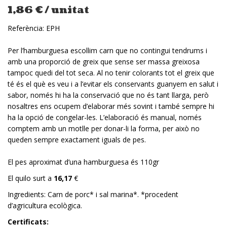
1,86
€
/ unitat
Referència:
EPH
Per l’hamburguesa escollim carn que no contingui tendrums i
amb una proporció de greix que sense ser massa greixosa
tampoc quedi del tot seca. Al no tenir colorants tot el greix que
té és el què es veu i a l’evitar els conservants guanyem en salut i
sabor, només hi ha la conservació que no és tant llarga, però
nosaltres ens ocupem d’elaborar més sovint i també sempre hi
ha la opció de congelar-les. L’elaboració és manual, només
comptem amb un motlle per donar-li la forma, per això no
queden sempre exactament iguals de pes.
El pes aproximat d’una hamburguesa és 110gr
El quilo surt a
16,17
€
Ingredients: Carn de porc* i sal marina*. *procedent
d’agricultura ecològica.
Certificats: