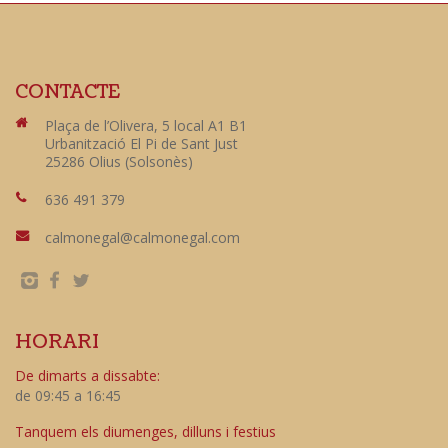
CONTACTE
Plaça de l’Olivera, 5 local A1 B1
Urbanització El Pi de Sant Just
25286 Olius (Solsonès)
636 491 379
calmonegal@calmonegal.com
HORARI
De dimarts a dissabte:
de 09:45 a 16:45
Tanquem els diumenges, dilluns i festius