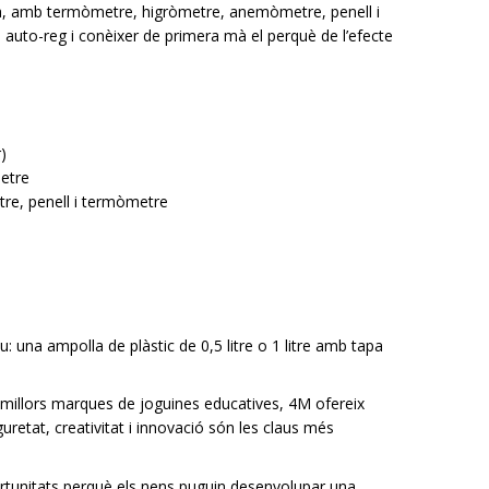
ca, amb termòmetre, higròmetre, anemòmetre, penell i
 auto-reg i conèixer de primera mà el perquè de l’efecte
)
metre
re, penell i termòmetre
 una ampolla de plàstic de 0,5 litre o 1 litre amb tapa
illors marques de joguines educatives, 4M ofereix
uretat, creativitat i innovació són les claus més
rtunitats perquè els nens puguin desenvolupar una