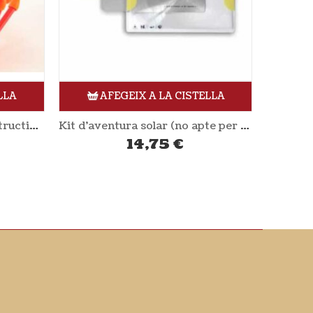
LLA
AFEGEIX A LA CISTELLA
Kit d’aventura solar (no apte per nens) SOLAR BROTHER
TROS l’aventura pagesa
23,00
€
Jo