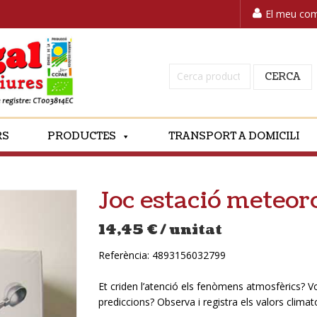
El meu co
Cerca:
CERCA
RS
PRODUCTES
TRANSPORT A DOMICILI
Joc estació meteoro
14,45
€
/ unitat
Referència:
4893156032799
Et criden l’atenció els fenòmens atmosfèrics? 
prediccions? Observa i registra els valors clima