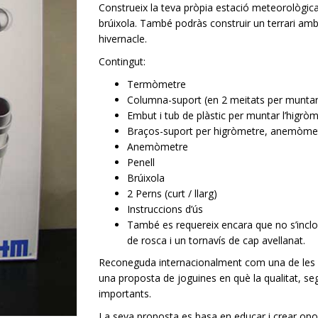
Construeix la teva pròpia estació meteorològi
brúixola. També podràs construir un terrari amb
hivernacle.
Contingut:
Termòmetre
Columna-suport (en 2 meitats per muntar
Embut i tub de plàstic per muntar l’higrò
Braços-suport per higròmetre, anemòmet
Anemòmetre
Penell
Brúixola
2 Perns (curt / llarg)
Instruccions d’ús
També es requereix encara que no s’inclou:
de rosca i un tornavís de cap avellanat.
Reconeguda internacionalment com una de les m
una proposta de joguines en què la qualitat, seg
importants.
La seva proposta es basa en educar i crear opo