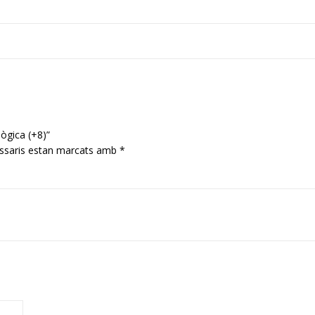
ògica (+8)”
ssaris estan marcats amb
*