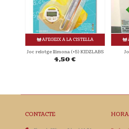
ELLA
AFEGEIX A LA CISTELLA
KIDZLABS
Joc Aerogenerador (+8)
14,45
€
CONTACTE
HORA