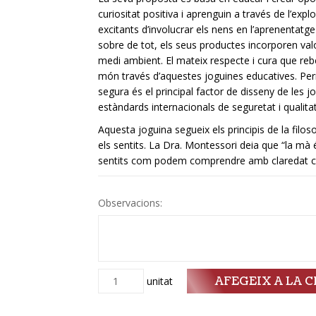
curiositat positiva i aprenguin a través de l’e
excitants d’involucrar els nens en l’aprenentatg
sobre de tot, els seus productes incorporen valo
medi ambient. El mateix respecte i cura que reb
món través d’aquestes joguines educatives. Per
segura és el principal factor de disseny de les 
estàndards internacionals de seguretat i qualitat
Aquesta joguina segueix els principis de la filo
els sentits. La Dra. Montessori deia que “la mà és 
sentits com podem comprendre amb claredat c
Observacions:
AFEGEIX A LA C
Quantitat
unitat