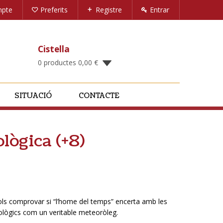
mpte
Preferits
Registre
Entrar
Cistella
0 productes
0,00
€
SITUACIÓ
CONTACTE
lògica (+8)
Vols comprovar si “l’home del temps” encerta amb les
tològics com un veritable meteoròleg.