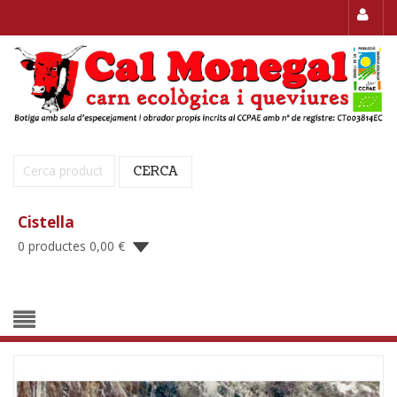
Cerca:
CERCA
Cistella
0 productes
0,00
€