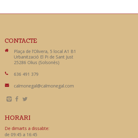
CONTACTE
Plaça de l’Olivera, 5 local A1 B1
Urbanització El Pi de Sant Just
25286 Olius (Solsonès)
636 491 379
calmonegal@calmonegal.com
HORARI
De dimarts a dissabte:
de 09:45 a 16:45