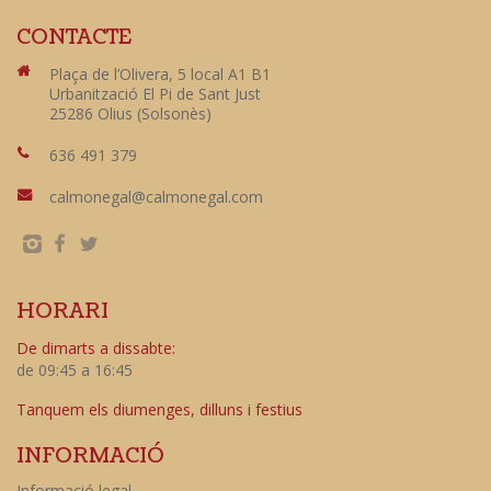
CONTACTE
Plaça de l’Olivera, 5 local A1 B1
Urbanització El Pi de Sant Just
25286 Olius (Solsonès)
636 491 379
calmonegal@calmonegal.com
HORARI
De dimarts a dissabte:
de 09:45 a 16:45
Tanquem els diumenges, dilluns i festius
INFORMACIÓ
Informació legal