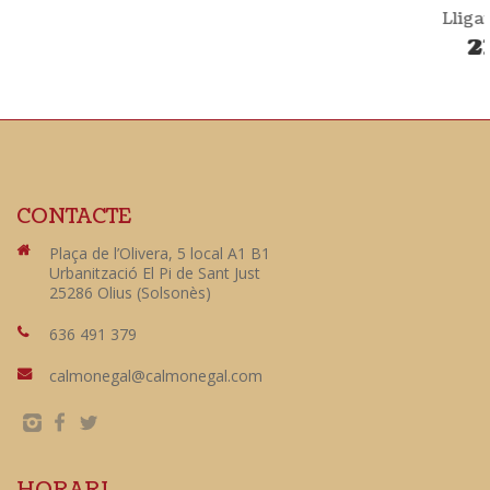
Lligat de vedella
21,33
€
CONTACTE
Plaça de l’Olivera, 5 local A1 B1
Urbanització El Pi de Sant Just
25286 Olius (Solsonès)
636 491 379
calmonegal@calmonegal.com
HORARI