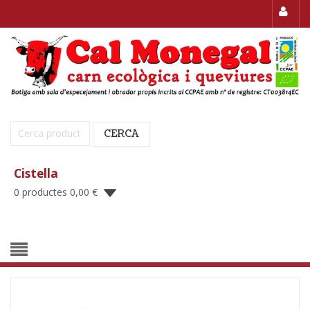
Cerca:
CERCA
Cistella
0 productes
0,00
€