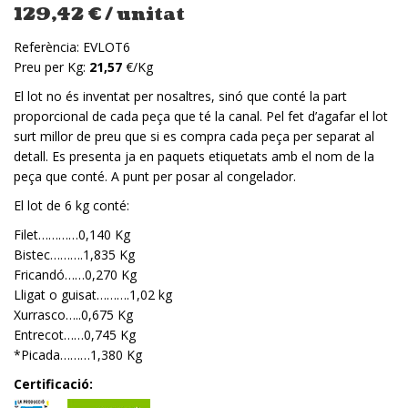
129,42
€
/ unitat
Referència:
EVLOT6
Preu per Kg:
21,57
€/Kg
El lot no és inventat per nosaltres, sinó que conté la part
proporcional de cada peça que té la canal. Pel fet d’agafar el lot
surt millor de preu que si es compra cada peça per separat al
detall. Es presenta ja en paquets etiquetats amb el nom de la
peça que conté. A punt per posar al congelador.
El lot de 6 kg conté:
Filet…………0,140 Kg
Bistec……….1,835 Kg
Fricandó……0,270 Kg
Lligat o guisat……….1,02 kg
Xurrasco…..0,675 Kg
Entrecot……0,745 Kg
*Picada………1,380 Kg
Certificació: