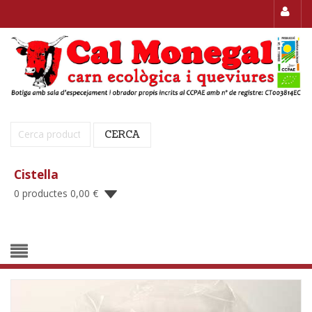
Cerca:
CERCA
Cistella
0 productes
0,00
€