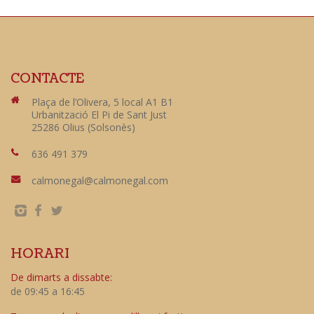
CONTACTE
Plaça de l’Olivera, 5 local A1 B1
Urbanització El Pi de Sant Just
25286 Olius (Solsonès)
636 491 379
calmonegal@calmonegal.com
HORARI
De dimarts a dissabte:
de 09:45 a 16:45