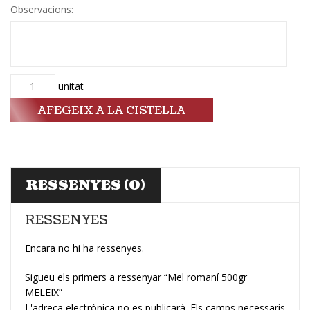
Observacions:
Quantitat
unitat
AFEGEIX A LA CISTELLA
RESSENYES (0)
RESSENYES
Encara no hi ha ressenyes.
Sigueu els primers a ressenyar “Mel romaní 500gr
MELEIX”
L'adreça electrònica no es publicarà.
Els camps necessaris