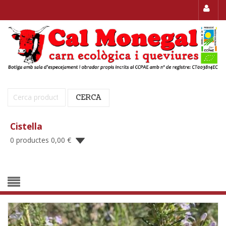
Cerca:
CERCA
Cistella
0 productes
0,00
€