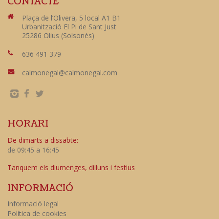
CONTACTE
Plaça de l’Olivera, 5 local A1 B1
Urbanització El Pi de Sant Just
25286 Olius (Solsonès)
636 491 379
calmonegal@calmonegal.com
HORARI
De dimarts a dissabte:
de 09:45 a 16:45
Tanquem els diumenges, dilluns i festius
INFORMACIÓ
Informació legal
Política de cookies