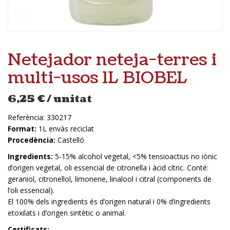
Netejador neteja-terres i
multi-usos 1L BIOBEL
6,25
€
/ unitat
Referència:
330217
Format:
1L envàs reciclat
Procedència:
Castelló
Ingredients:
5-15% alcohol vegetal, <5% tensioactius no iònic
d’origen vegetal, oli essencial de citronella i àcid cítric. Conté:
geraniol, citronellol, limonene, linalool i citral (components de
l’oli essencial).
El 100% dels ingredients és d’origen natural i 0% d’ingredients
etoxilats i d’origen sintètic o animal.
Certificats: