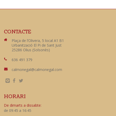
CONTACTE
Plaça de l’Olivera, 5 local A1 B1
Urbanització El Pi de Sant Just
25286 Olius (Solsonès)
636 491 379
calmonegal@calmonegal.com
HORARI
De dimarts a dissabte:
de 09:45 a 16:45