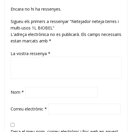
Encara no hi ha ressenyes.
Sigueu els primers a ressenyar “Netejador neteja-terres i
multi-usos 1L BIOBEL”
L'adreça electrònica no es publicarà.
Els camps necessaris
estan marcats amb
*
La vostra ressenya
*
Nom
*
Correu electrònic
*
Desa el meu nom, correu electrònic i lloc web en aquest