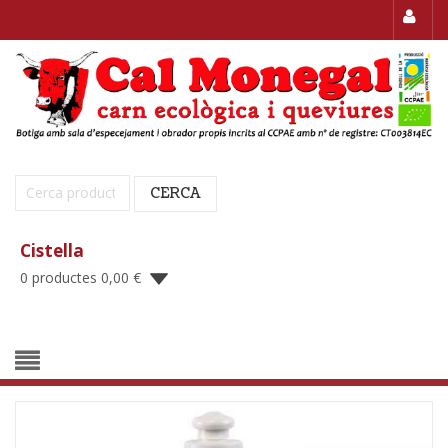
Cerca:
CERCA
Cistella
0 productes
0,00
€