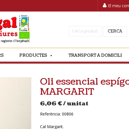
El meu co
Cerca:
CERCA
RS
PRODUCTES
TRANSPORT A DOMICILI
Oli essencial espíg
MARGARIT
6,06
€
/ unitat
Referència:
00806
Cal Margarit.