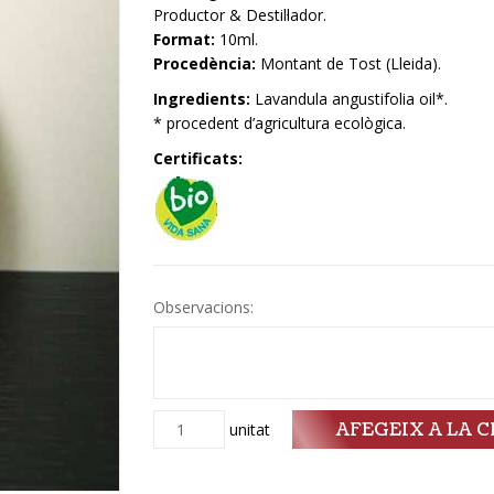
Productor & Destil·lador.
Format:
10ml.
Procedència:
Montant de Tost (Lleida).
Ingredients:
Lavandula angustifolia oil*.
* procedent d’agricultura ecològica.
Certificats:
Observacions:
AFEGEIX A LA C
Quantitat
unitat