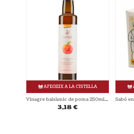
ELLA
AFEGEIX A LA CISTELLA
Vinagre balsàmic de poma 250ml CAL VALLS
Sabó en pastilla oli d’ametlles dolces 100gr SECRETS DE PROVENCE
3,58
€