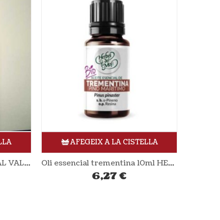
LLA
AFEGEIX A LA CISTELLA
Oli essencial trementina 10ml HERBES DEL MOLÍ
Oli d’oliva verge extra 2,5L CAMPOMAR
24,83
€