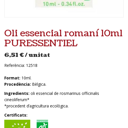
Oli essencial romaní 10ml
PURESSENTIEL
6,51
€
/ unitat
Referència:
12518
Format:
10ml.
Procedència:
Bèlgica.
Ingredients:
oli essencial de rosmarinus officinalis
cineoliferum*
*procedent d’agricultura ecològica.
Certificats: