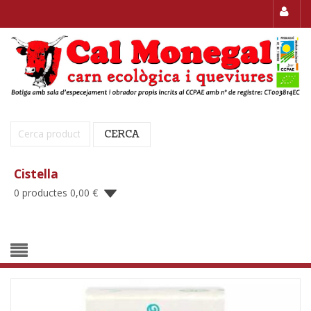
Cerca:
CERCA
Cistella
0 productes
0,00
€