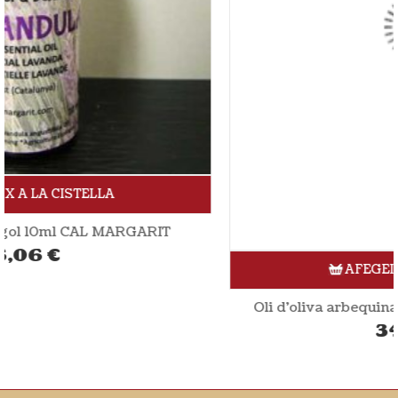
AFEGEIX A LA CISTELLA
Oli d’oliva arbequina verge extra 2L MIGJORN
34,40
€