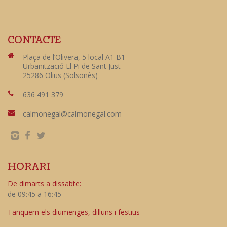
CONTACTE
Plaça de l’Olivera, 5 local A1 B1
Urbanització El Pi de Sant Just
25286 Olius (Solsonès)
636 491 379
calmonegal@calmonegal.com
HORARI
De dimarts a dissabte:
de 09:45 a 16:45
Tanquem els diumenges, dilluns i festius