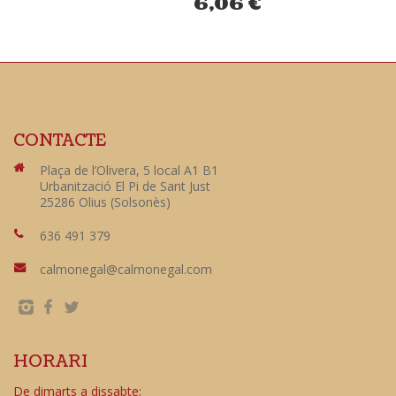
6,06
€
CONTACTE
Plaça de l’Olivera, 5 local A1 B1
Urbanització El Pi de Sant Just
25286 Olius (Solsonès)
636 491 379
calmonegal@calmonegal.com
HORARI
De dimarts a dissabte: