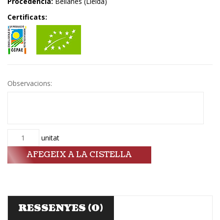
Procedència:
Belianes (Lleida)
Certificats:
Observacions:
Quantitat
unitat
AFEGEIX A LA CISTELLA
RESSENYES (0)