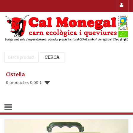
Cerca:
CERCA
Cistella
0 productes
0,00
€