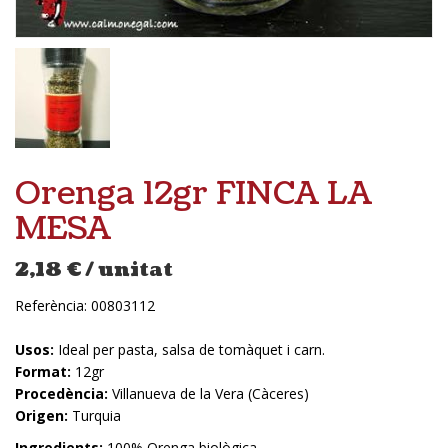
Orenga 12gr FINCA LA
MESA
2,18
€
/ unitat
Referència:
00803112
Usos:
Ideal per pasta, salsa de tomàquet i carn.
Format:
12gr
Procedència:
Villanueva de la Vera (Càceres)
Origen:
Turquia
Ingredients:
100% Orenga biològica