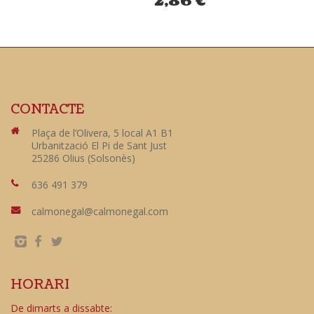
2,86
€
CONTACTE
Plaça de l’Olivera, 5 local A1 B1
Urbanització El Pi de Sant Just
25286 Olius (Solsonès)
636 491 379
calmonegal@calmonegal.com
HORARI
De dimarts a dissabte: