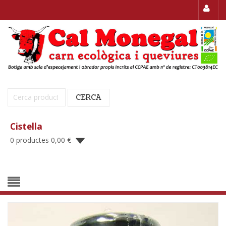
Cerca:
CERCA
Cistella
0 productes
0,00
€