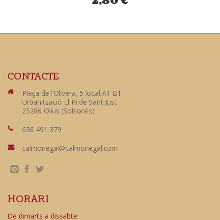
2,80
€
CONTACTE
Plaça de l’Olivera, 5 local A1 B1
Urbanització El Pi de Sant Just
25286 Olius (Solsonès)
636 491 379
calmonegal@calmonegal.com
HORARI
De dimarts a dissabte: