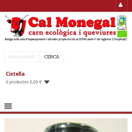
Cerca:
CERCA
Cistella
0 productes
0,00
€