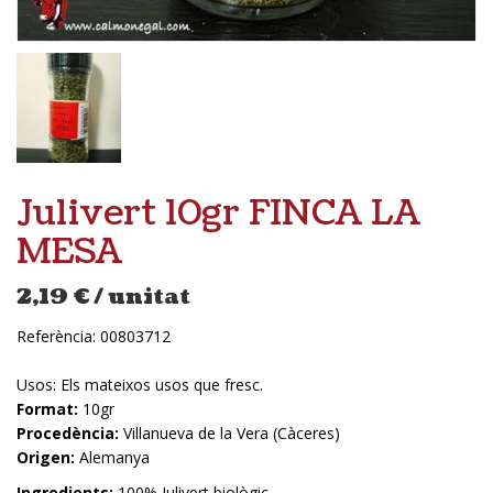
Julivert 10gr FINCA LA
MESA
2,19
€
/ unitat
Referència:
00803712
Usos: Els mateixos usos que fresc.
Format:
10gr
Procedència:
Villanueva de la Vera (Càceres)
Origen:
Alemanya
Ingredients:
100% Julivert biològic.