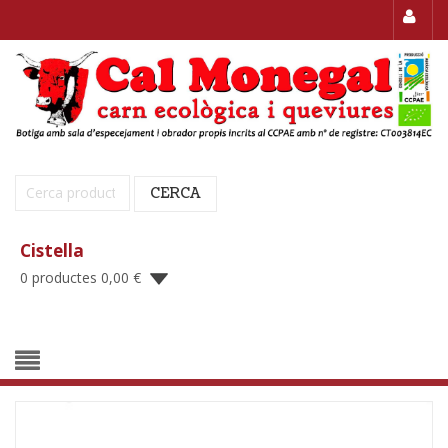
Cerca:
CERCA
Cistella
0 productes
0,00
€