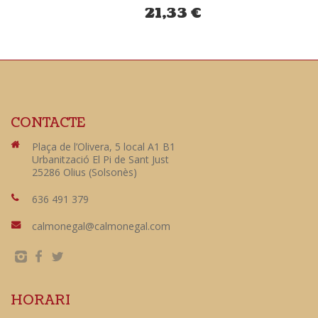
21,33
€
CONTACTE
Plaça de l’Olivera, 5 local A1 B1
Urbanització El Pi de Sant Just
25286 Olius (Solsonès)
636 491 379
calmonegal@calmonegal.com
HORARI