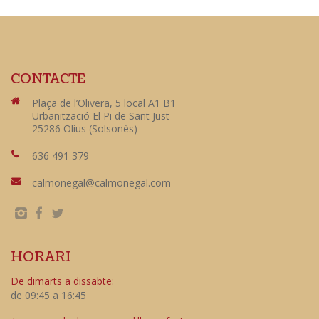
CONTACTE
Plaça de l’Olivera, 5 local A1 B1
Urbanització El Pi de Sant Just
25286 Olius (Solsonès)
636 491 379
calmonegal@calmonegal.com
HORARI
De dimarts a dissabte:
de 09:45 a 16:45