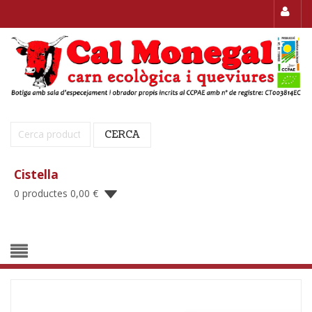
Cerca:
CERCA
Cistella
0 productes
0,00
€