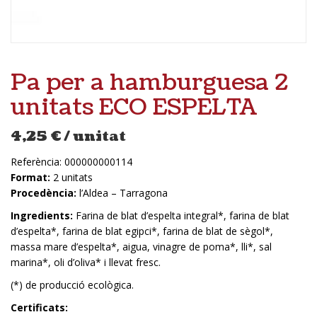
Pa per a hamburguesa 2
unitats ECO ESPELTA
4,25
€
/ unitat
Referència:
000000000114
Format:
2 unitats
Procedència:
l’Aldea – Tarragona
Ingredients:
Farina de blat d’espelta integral*, farina de blat
d’espelta*, farina de blat egipci*, farina de blat de sègol*,
massa mare d’espelta*, aigua, vinagre de poma*, lli*, sal
marina*, oli d’oliva* i llevat fresc.
(*) de producció ecològica.
Certificats: