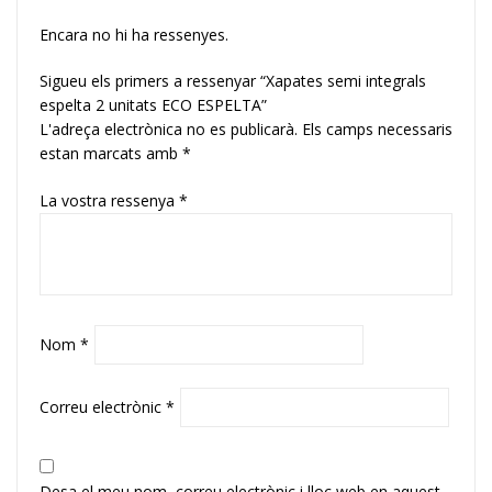
Encara no hi ha ressenyes.
Sigueu els primers a ressenyar “Xapates semi integrals
espelta 2 unitats ECO ESPELTA”
L'adreça electrònica no es publicarà.
Els camps necessaris
estan marcats amb
*
La vostra ressenya
*
Nom
*
Correu electrònic
*
Desa el meu nom, correu electrònic i lloc web en aquest