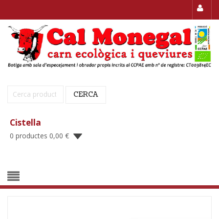
Cerca:
CERCA
Cistella
0 productes
0,00
€