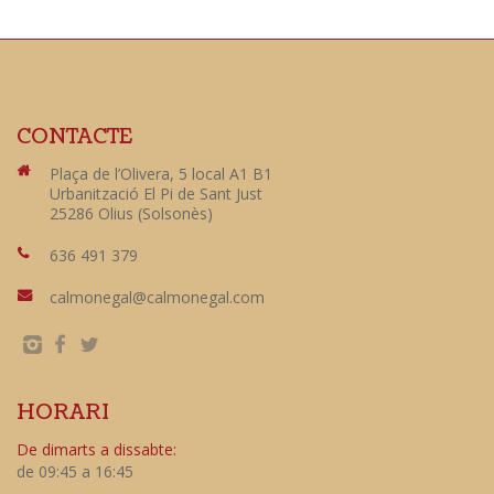
CONTACTE
Plaça de l’Olivera, 5 local A1 B1
Urbanització El Pi de Sant Just
25286 Olius (Solsonès)
636 491 379
calmonegal@calmonegal.com
HORARI
De dimarts a dissabte:
de 09:45 a 16:45