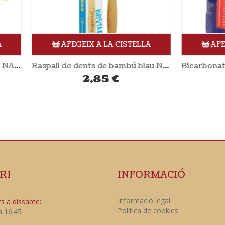
AFEGEIX A LA CISTELLA
AFEGEIX A LA CISTE
Raspall de dents de bambú blau NORDICS
2,85
€
4,90
€
RI
INFORMACIÓ
Informació legal
s a dissabte:
Política de cookies
a 16:45