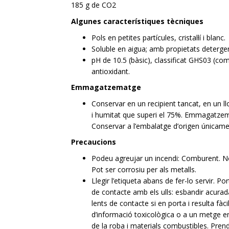
185 g de CO2
Algunes característiques tècniques
Pols en petites partícules, cristal·lí i blanc.
Soluble en aigua; amb propietats detergen
pH de 10.5 (bàsic), classificat GHS03 (com
antioxidant.
Emmagatzematge
Conservar en un recipient tancat, en un ll
i humitat que superi el 75%. Emmagatzema
Conservar a l’embalatge d’origen únicament
Precaucions
Podeu agreujar un incendi: Comburent. Noc
Pot ser corrosiu per als metalls.
Llegir l’etiqueta abans de fer-lo servir. 
de contacte amb els ulls: esbandir acura
lents de contacte si en porta i resulta fà
d’informació toxicològica o a un metge 
de la roba i materials combustibles. Pren