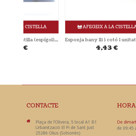
ELLA
AFEGEIX A LA CISTELLA
Sabó de mans en pastilla (espígol) 100gr SOL NATURAL
Esponja bany lli i cotó 1 unitat NATURASPA
4,43
€
CONTACTE
HORA
Plaça de l’Olivera, 5 local A1 B1
De dimart
Urbanització El Pi de Sant Just
de 09:45 
25286 Olius (Solsonès)