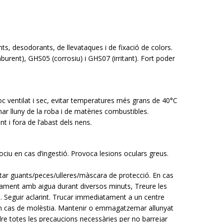
ts, desodorants, de llevataques i de fixació de colors.
burent), GHS05 (corrosiu) i GHS07 (irritant). Fort poder
oc ventilat i sec, evitar temperatures més grans de 40°C
r lluny de la roba i de matèries combustibles.
 i fora de l’abast dels nens.
iu en cas d’ingestió. Provoca lesions oculars greus.
Portar guants/peces/ulleres/màscara de protecció. En cas
dament amb aigua durant diversos minuts, Treure les
cil. Seguir aclarint. Trucar immediatament a un centre
en cas de molèstia. Mantenir o emmagatzemar allunyat
dre totes les precaucions necessàries per no barrejar