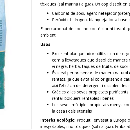
tòxiques (sal marina i aigua). Un cop dissolt e
Carbonat de sodi, agent netejador (deter
Peròxid d’hidrogen, blanquejador a base 
El percarbonat de sodi no conté clor ni fosfat q
ambient.
Usos
Excel·lent blanquejador utilitzat en deterg
com a llevataques que dissol de manera ràp
vi negre, herba, taques de fruita, de suo
És ideal per preservar de manera natural 
rentats, ja que evita el color grisenc a ca
així l’eficàcia del detergent i dissolent le
Gràcies a les seves propietats purificants
rentar bolquers rentables i benes.
Les seves múltiples propietats menys con
la casa i dels utensilis
Interès ecològic:
Produït i envasat a Europa o
inesgotables, i no tòxiques (sal i aigua). Embala