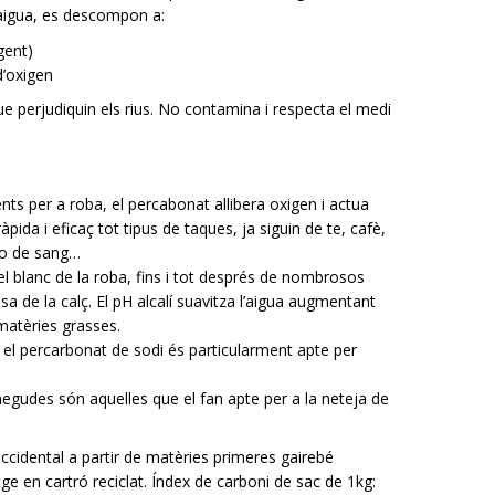
n aigua, es descompon a:
gent)
d’oxigen
ue perjudiquin els rius. No contamina i respecta el medi
ents per a roba, el percabonat allibera oxigen i actua
ida i eficaç tot tipus de taques, ja siguin de te, cafè,
r o de sang…
el blanc de la roba, fins i tot després de nombrosos
usa de la calç. El pH alcalí suavitza l’aigua augmentant
s matèries grasses.
, el percarbonat de sodi és particularment apte per
egudes són aquelles que el fan apte per a la neteja de
ccidental a partir de matèries primeres gairebé
tge en cartró reciclat. Índex de carboni de sac de 1kg: