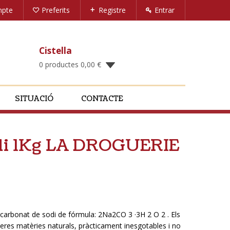
mpte
Preferits
Registre
Entrar
Cistella
0 productes
0,00
€
SITUACIÓ
CONTACTE
odi 1Kg LA DROGUERIE
carbonat de sodi de fórmula: 2Na2CO 3 ·3H 2 O 2 . Els
eres matèries naturals, pràcticament inesgotables i no