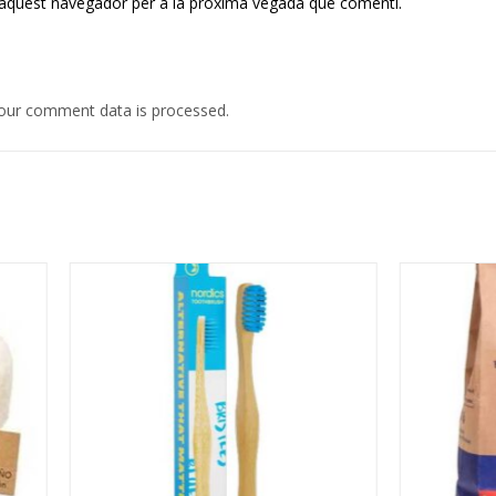
 aquest navegador per a la pròxima vegada que comenti.
our comment data is processed.