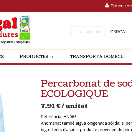
El meu co
Cerca:
CERCA
RS
PRODUCTES
TRANSPORT A DOMICILI
Percarbonat de s
ECOLOGIQUE
7,91
€
/ unitat
Referència:
HN063
Anomenat també aigua oxigenada sòlida; el per
ingredients d’aquest producte provenen de prim