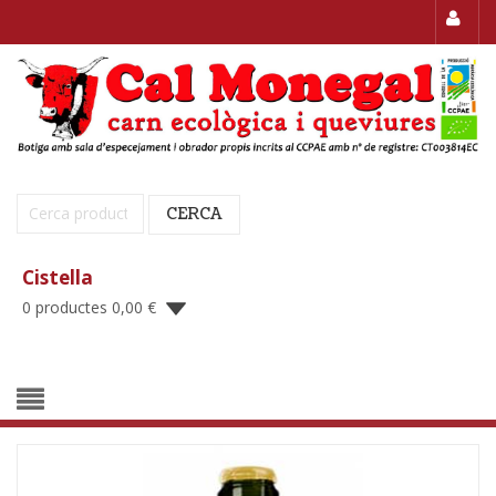
Cerca:
CERCA
Cistella
0 productes
0,00
€