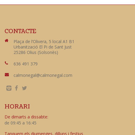
CONTACTE
Plaça de l’Olivera, 5 local A1 B1
Urbanització El Pi de Sant Just
25286 Olius (Solsonès)
636 491 379
calmonegal@calmonegal.com
HORARI
De dimarts a dissabte:
de 09:45 a 16:45
Tanquem els diumenges, dilluns i festius