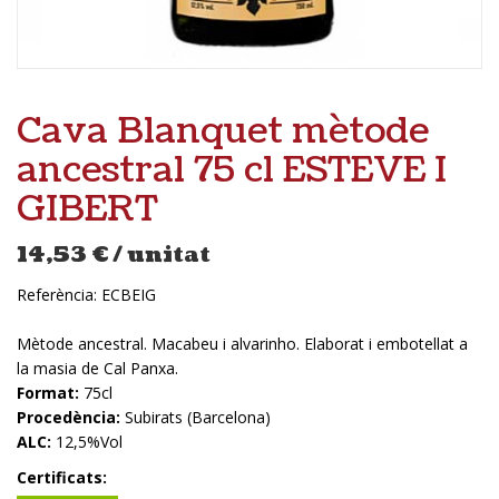
Cava Blanquet mètode
ancestral 75 cl ESTEVE I
GIBERT
14,53
€
/ unitat
Referència:
ECBEIG
Mètode ancestral. Macabeu i alvarinho. Elaborat i embotellat a
la masia de Cal Panxa.
Format:
75cl
Procedència:
Subirats (Barcelona)
ALC:
12,5%Vol
Certificats: