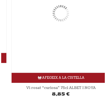
AFEGEIX A LA CISTELLA
Vi rosat “curiosa” 75cl ALBET I NOYA
8,85
€