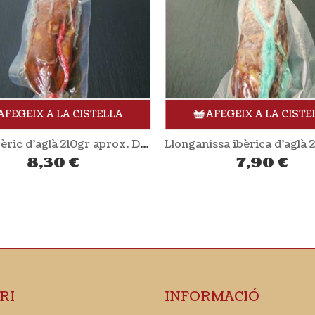
AFEGEIX A LA CISTELLA
AFEGEIX A LA CISTE
Xoriç ibèric d’aglà 210gr aprox. DEHESA MALADÚA
8,30
€
7,90
€
RI
INFORMACIÓ