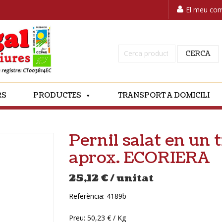
El meu co
Cerca:
CERCA
RS
PRODUCTES
TRANSPORT A DOMICILI
Pernil salat en un 
aprox. ECORIERA
25,12
€
/ unitat
Referència:
4189b
Preu: 50,23 € / Kg