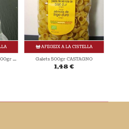
LLA
AFEGEIX A LA CISTELLA
Llonganissa ibèrica d’aglà 200gr aprox. DEHESA MALADÚA
Galets 500gr CASTAGNO
1,48
€
Secallo