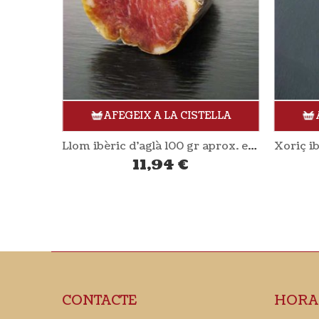
ELLA
AFEGEIX A LA CISTELLA
Paté de sardines amb julivert 125 gr PAN DO MAR
Llom ibèric d’aglà 100 gr aprox. en un tros DEHESA MALADÚA
11,94
€
CONTACTE
HORA