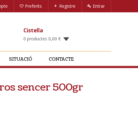
mpte
Preferits
Registre
Entrar
Cistella
0 productes
0,00
€
SITUACIÓ
CONTACTE
tros sencer 500gr