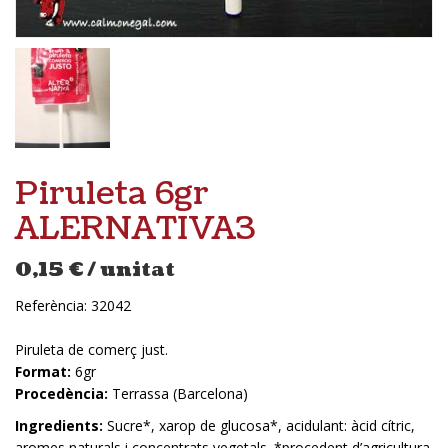
Piruleta 6gr
ALERNATIVA3
0,15
€
/ unitat
Referència:
32042
Piruleta de comerç just.
Format:
6gr
Procedència:
Terrassa (Barcelona)
Ingredients:
Sucre*, xarop de glucosa*, acidulant: àcid cítric,
aromes naturals i concentrats vegetals. *procedent d’agricultura