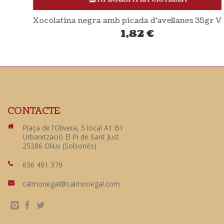
Xocolatina negra amb picada d’avellanes 35gr VIVANI
1,82
€
CONTACTE
Plaça de l’Olivera, 5 local A1 B1
Urbanització El Pi de Sant Just
25286 Olius (Solsonès)
636 491 379
calmonegal@calmonegal.com