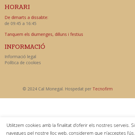
HORARI
De dimarts a dissabte:
de 09:45 a 16:45
Tanquem els diumenges, dilluns i festius
INFORMACIÓ
Informació legal
Política de cookies
© 2024 Cal Monegal. Hospedat per
Tecnofirm
Utilitzem cookies amb la finalitat d’oferir els nostres serveis. Si
navegues pel nostre lloc web, considerem que n’acceptes l’ús.