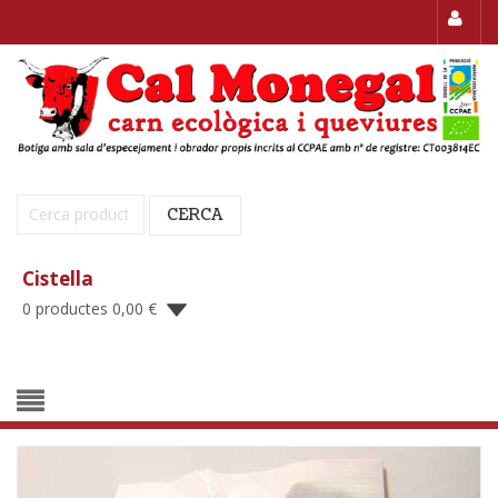
Cerca:
CERCA
Cistella
0 productes
0,00
€