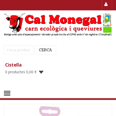
Cerca:
CERCA
Cistella
0 productes
0,00
€