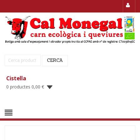
Cerca:
CERCA
Cistella
0 productes
0,00
€