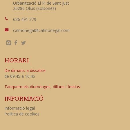
Urbanització El Pi de Sant Just
25286 Olius (Solsonès)
636 491 379
calmonegal@calmonegal.com
HORARI
De dimarts a dissabte:
de 09:45 a 16:45
Tanquem els diumenges, dilluns i festius
INFORMACIÓ
Informació legal
Política de cookies