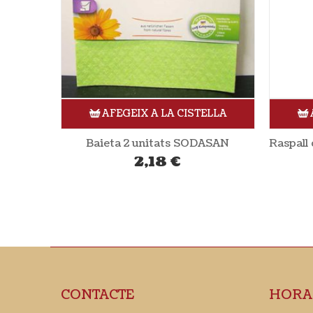
ELLA
AFEGEIX A LA CISTELLA
ASAN
Raspall de dents de bambú blau NORDICS
Fregall
2,85
€
CONTACTE
HORA