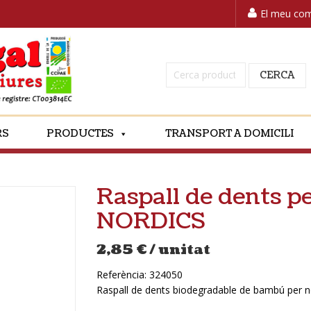
El meu co
Cerca:
CERCA
RS
PRODUCTES
TRANSPORT A DOMICILI
Raspall de dents p
NORDICS
2,85
€
/ unitat
Referència:
324050
Raspall de dents biodegradable de bambú per n