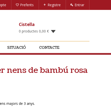
mpte
Preferits
Registre
Entrar
Cistella
0 productes
0,00
€
SITUACIÓ
CONTACTE
er nens de bambú rosa
ens majors de 3 anys.