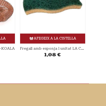
LLA
AFEGEIX A LA CISTELLA
Fregall amb esponja 1 unitat LA CORVETTE
Guants re-utilitzables talla M 1 parell LA DROGERIE ÉCOLOGIQUE
3,10
€