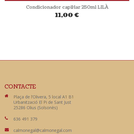
Condicionador capil·lar 250ml LILÀ
11,00
€
CONTACTE
Plaça de l’Olivera, 5 local A1 B1
Urbanització El Pi de Sant Just
25286 Olius (Solsonès)
636 491 379
calmonegal@calmonegal.com