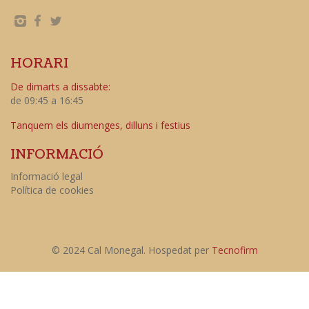
HORARI
De dimarts a dissabte:
de 09:45 a 16:45
Tanquem els diumenges, dilluns i festius
INFORMACIÓ
Informació legal
Política de cookies
© 2024 Cal Monegal. Hospedat per
Tecnofirm