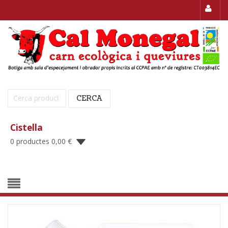
Cerca:
CERCA
Cistella
0 productes
0,00
€