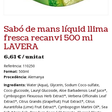
Sabó de mans líquid llima
fresca recanvi 500 ml
LAVERA
6,61
€
/ unitat
Referència:
110250
Format:
500ml
Procedència:
Alemanya
Ingredients:
Water (Aqua), Glycerin, Sodium Coco-sulfate,
Coco-glucoside, Lauryl Glucoside, Aloe Barbadensis Leaf Juice*,
Cymbopogon Flexuosus Herb Extract*, Verbena Officinalis Leaf
Extract*, Citrus Grandis (Grapefruit) Fruit Extract*, Citrus
Aurantifolia (Lime) Fruit Extract*, Cymbopogon Martini Oil*, Sea