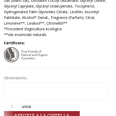
Salt (Maris Sal), Disodium Cocoyl Glutamate, Glyceryl Oleate,
Glyceryl Caprylate, Glyceryl Undecylenate, Tocopherol,
Hydrogenated Palm Glycerides Citrate, Lecithin, Ascorbyl
Palmitate, Alcohol* Denat., Fragrance (Parfum), Citral,
Limonene**, Linalool**, Citronellol**
*Procedent d’agricultura ecològica
**olis essencials naturals.
Certificats:
Observacions:
Quantitat
unitat
AFEGEIX A LA CISTELLA