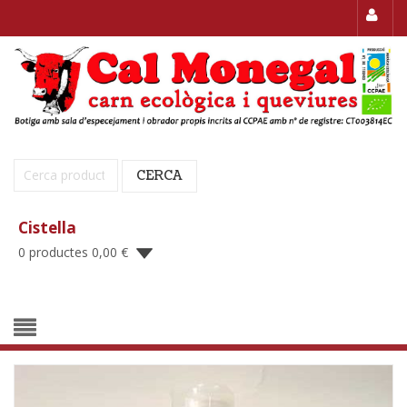
Cerca:
CERCA
Cistella
0 productes
0,00
€