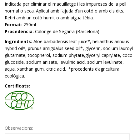
Indicada per eliminar el maquillatge i les impureses de la pell
normal o seca. Apliqui amb l’ajuda d’un cotó o amb els dits.
Retiri amb un cotó humit o amb aigua tèbia.
Format:
250ml
Procedència:
Calonge de Segarra (Barcelona)
Ingredients:
Aloe barbadensis leaf juice*, helianthus annuus
hybrid oil*, prunus amigdalus seed oil*, glycerin, sodium lauroyl
glutamate, tocopherol, sodium phytate,glyceryl caprylate, coco
glucoside, sodium anisate, levulinic acid, sodium levulinate,
aqua, xanthan gum, citric acid. *procedents d’agricultura
ecològica.
Certificats:
Observacions: