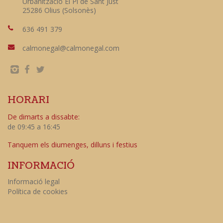
Urbanització El Pi de Sant Just
25286 Olius (Solsonès)
636 491 379
calmonegal@calmonegal.com
HORARI
De dimarts a dissabte:
de 09:45 a 16:45
Tanquem els diumenges, dilluns i festius
INFORMACIÓ
Informació legal
Política de cookies