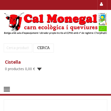
Cerca:
CERCA
Cistella
0 productes
0,00
€