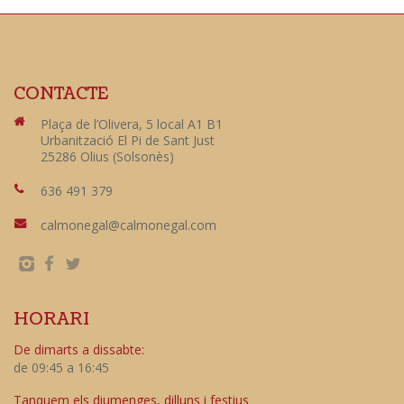
CONTACTE
Plaça de l’Olivera, 5 local A1 B1
Urbanització El Pi de Sant Just
25286 Olius (Solsonès)
636 491 379
calmonegal@calmonegal.com
HORARI
De dimarts a dissabte:
de 09:45 a 16:45
Tanquem els diumenges, dilluns i festius