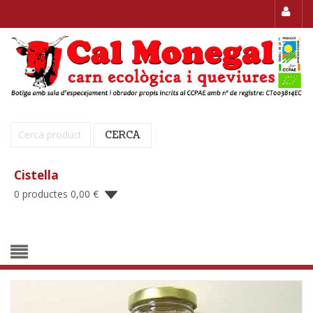
Cerca:
CERCA
Cistella
0 productes
0,00
€