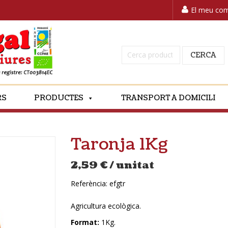
El meu co
Cerca:
CERCA
RS
PRODUCTES
TRANSPORT A DOMICILI
Taronja 1Kg
2,59
€
/ unitat
Referència:
efgtr
Agricultura ecològica.
Format:
1Kg.