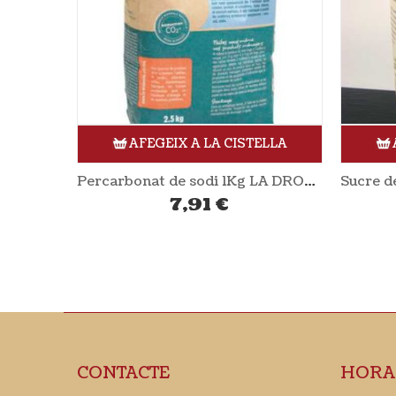
ELLA
AFEGEIX A LA CISTELLA
Percarbonat de sodi 1Kg LA DROGUERIE ECOLOGIQUE
Sucre de canya sense refinar 1Kg NATURATA
5,47
€
CONTACTE
HORA