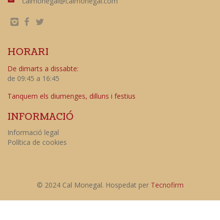
calmonegal@calmonegal.com
HORARI
De dimarts a dissabte:
de 09:45 a 16:45
Tanquem els diumenges, dilluns i festius
INFORMACIÓ
Informació legal
Política de cookies
© 2024 Cal Monegal. Hospedat per
Tecnofirm