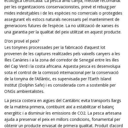
ecològica certificada. La pesca amb canya, mètode recomanat
per les organitzacions conservacionistes, prevé el rebuig per
mides indesitjables i de les espècies no comercials o protegides
assegurant els estocs naturals necessaris pel manteniment de
generacions futures de l’espècie. La no utilització de xarxes és
una garantia per la qualitat del peix utilitzat en aquest producte.
D’on prové el peix?
Les tonyines processades per la fabricació d’aquest lot
provenen de les captures realitzades pels vaixells canyers a les
Illes Canàries i a la zona del corredor de Senegal entre les illes
del Cap Verd i la costa africana. Aquesta pesca es desenvolupa
sota el control de la comissió internacional per la conservació
de la tonyina de l’Atlàntic, es supervisada per l’Earth Island
Institut (Dolphin Safe) i es considerada com a sostenible per
ONGs ambientalistes.
La pesca costera en aigües del Cantàbric evita transports llargs
de la matèria primera, contibuïnt així a estabilitzar el balanç
energètic i a disminuir les emissions de CO2. La pesca artesana
ajuda a preservar el peix en millors condicions, fonamental per
obtenir un producte envasat de primera qualitat. Produït d’acord