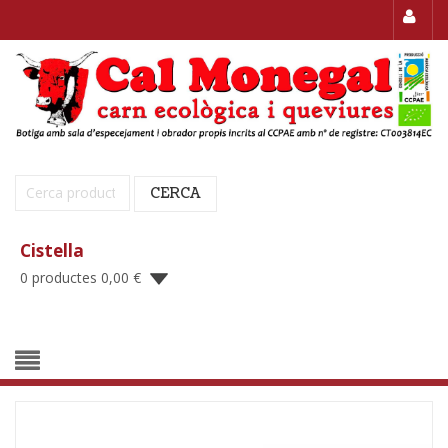
Cerca:
CERCA
Cistella
0 productes
0,00
€