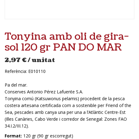
Tonyina amb oli de gira-
sol 120 gr PAN DO MAR
2,97
€
/ unitat
Referència:
E010110
Pa del mar.
Conserves Antonio Pérez Lafuente S.A.
Tonyina comú (Katsuwonus pelamis) procedent de la pesca
costera artesana certificada com a sostenible per Friend of the
Sea, pescades amb canya una per una a l’Atlàntic Centre-Est
(Illes Canàries, Cabo Verde i corredor de Senegal: Zones FAO
34.I.2/III.12).
Format:
120 gr (90 gr escorregut)