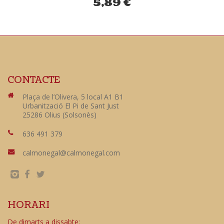
5,89
€
CONTACTE
Plaça de l’Olivera, 5 local A1 B1
Urbanització El Pi de Sant Just
25286 Olius (Solsonès)
636 491 379
calmonegal@calmonegal.com
HORARI
De dimarts a dissabte: