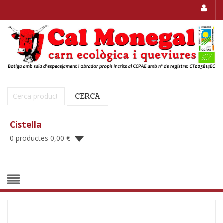
Cerca:
CERCA
Cistella
0 productes
0,00
€