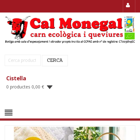
Cerca:
CERCA
Cistella
0 productes
0,00
€