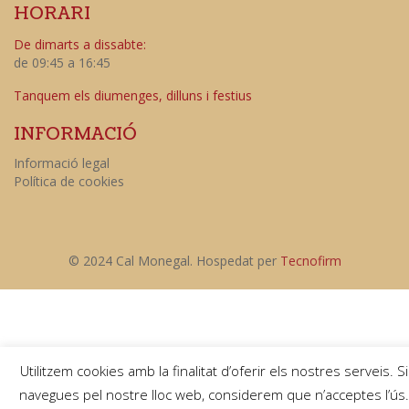
HORARI
De dimarts a dissabte:
de 09:45 a 16:45
Tanquem els diumenges, dilluns i festius
INFORMACIÓ
Informació legal
Política de cookies
© 2024 Cal Monegal. Hospedat per
Tecnofirm
Utilitzem cookies amb la finalitat d’oferir els nostres serveis. Si
navegues pel nostre lloc web, considerem que n’acceptes l’ús.