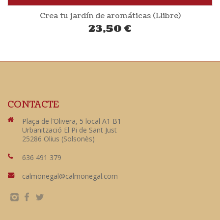
Crea tu jardín de aromáticas (Llibre)
23,50
€
CONTACTE
Plaça de l’Olivera, 5 local A1 B1
Urbanització El Pi de Sant Just
25286 Olius (Solsonès)
636 491 379
calmonegal@calmonegal.com