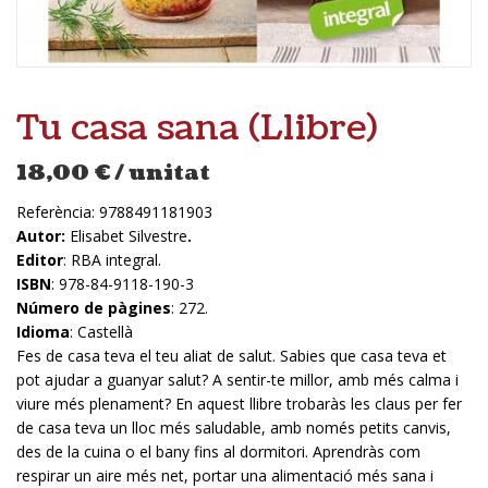
Tu casa sana (Llibre)
18,00
€
/ unitat
Referència:
9788491181903
Autor:
Elisabet Silvestre
.
Editor
: RBA integral.
ISBN
: 978-84-9118-190-3
Número de pàgines
: 272.
Idioma
: Castellà
Fes de casa teva el teu aliat de salut. Sabies que casa teva et
pot ajudar a guanyar salut? A sentir-te millor, amb més calma i
viure més plenament? En aquest llibre trobaràs les claus per fer
de casa teva un lloc més saludable, amb només petits canvis,
des de la cuina o el bany fins al dormitori. Aprendràs com
respirar un aire més net, portar una alimentació més sana i