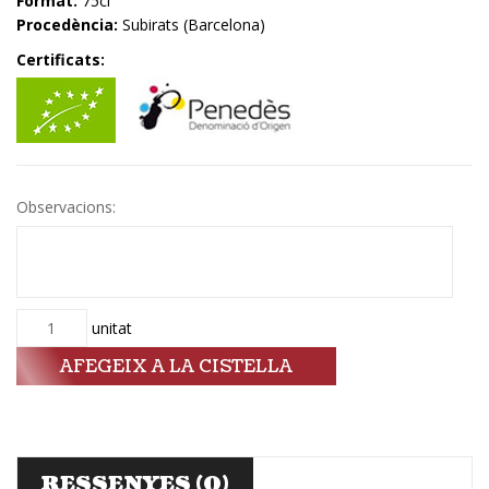
Format:
75cl
Procedència:
Subirats (Barcelona)
Certificats:
Observacions:
Quantitat
unitat
AFEGEIX A LA CISTELLA
RESSENYES (0)