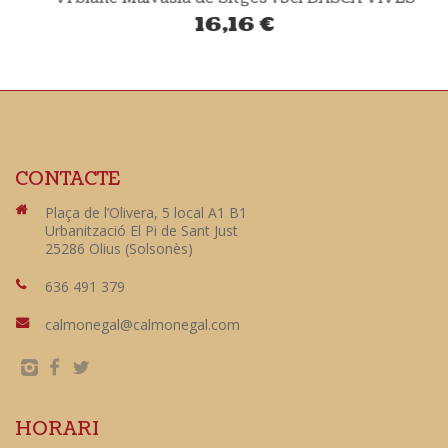
16,16
€
CONTACTE
Plaça de l’Olivera, 5 local A1 B1
Urbanització El Pi de Sant Just
25286 Olius (Solsonès)
636 491 379
calmonegal@calmonegal.com
HORARI