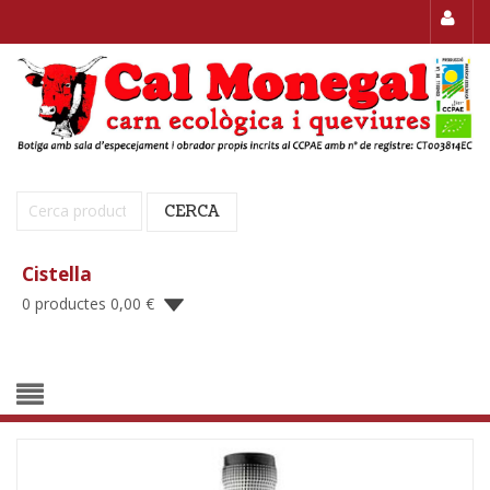
Cerca:
CERCA
Cistella
0 productes
0,00
€