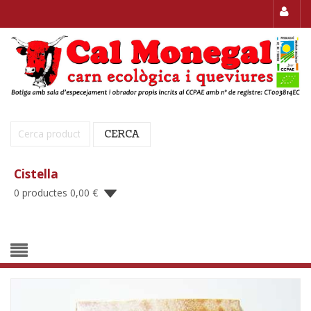
Cerca:
CERCA
Cistella
0 productes
0,00
€