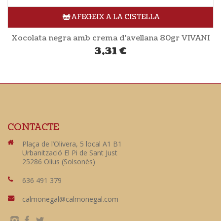
AFEGEIX A LA CISTELLA
Xocolata negra amb crema d’avellana 80gr VIVANI
3,31
€
CONTACTE
Plaça de l’Olivera, 5 local A1 B1
Urbanització El Pi de Sant Just
25286 Olius (Solsonès)
636 491 379
calmonegal@calmonegal.com