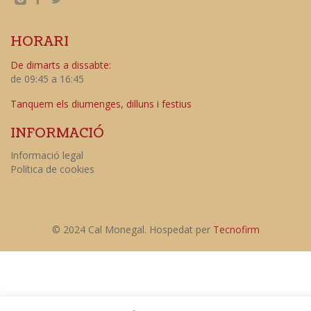
HORARI
De dimarts a dissabte:
de 09:45 a 16:45
Tanquem els diumenges, dilluns i festius
INFORMACIÓ
Informació legal
Política de cookies
© 2024 Cal Monegal. Hospedat per
Tecnofirm