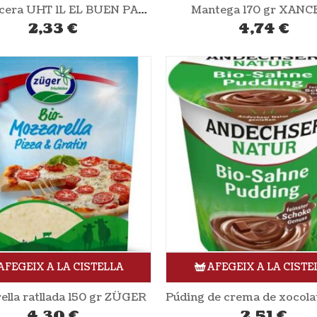
Llet sencera UHT 1L EL BUEN PASTOR
Mantega 170 gr XANC
2,33
€
4,74
€
AFEGEIX A LA CISTELLA
AFEGEIX A LA CISTE
ella ratllada 150 gr ZÜGER
4,30
€
2,51
€