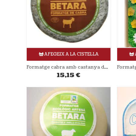
AFEGEIX A LA CISTELLA
Formatge cabra amb castanya de Viladrau 410 gr aprox BETARA
15,15
€