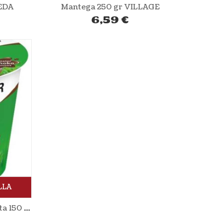
EDA
Mantega 250 gr VILLAGE
6,59
€
LLA
Púding de crema de xocolata 150 gr ANDECHSER NATUR