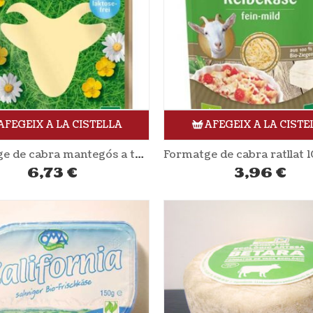
AFEGEIX A LA CISTELLA
AFEGEIX A LA CISTE
Formatge de cabra mantegós a talls 100 gr ANDECHSER NATUR
6,73
€
3,96
€