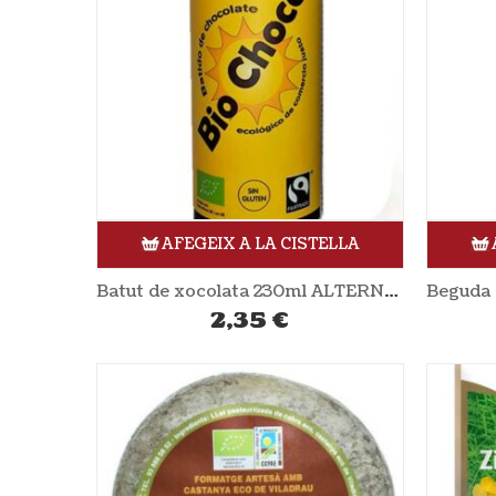
AFEGEIX A LA CISTELLA
Batut de xocolata 230ml ALTERNATIVA3
2,35
€