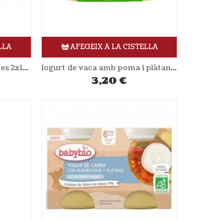
LLA
AFEGEIX A LA CISTELLA
Iogurt de vaca amb maduixes 2x125gr XANCEDA
Iogurt de vaca amb poma i plàtan 2x125gr XANCEDA
3,20
€