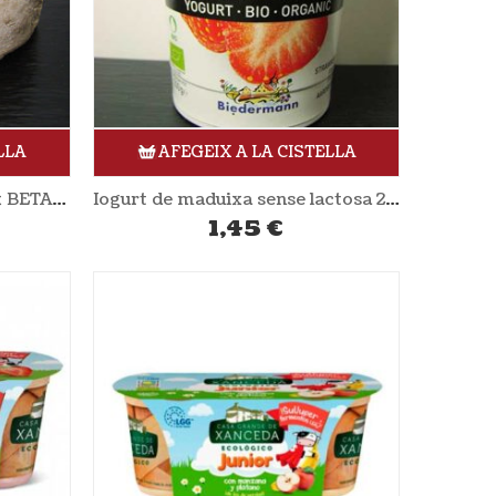
LLA
AFEGEIX A LA CISTELLA
Formatge vaca 410gr aprox BETARA
Iogurt de maduixa sense lactosa 200gr BIEDERMANN
1,45
€