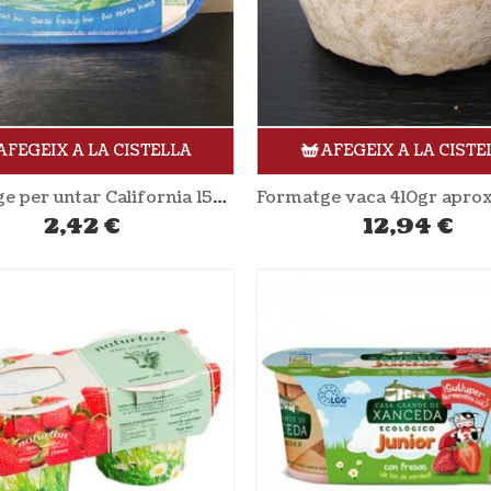
AFEGEIX A LA CISTELLA
AFEGEIX A LA CISTE
Formatge per untar California 150gr OMA
2,42
€
12,94
€