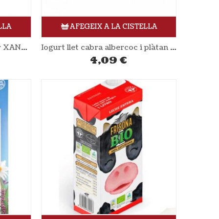
LLA
AFEGEIX A LA CISTELLA
Iogurt líquid maduixa 165gr XANCEDA
Iogurt llet cabra albercoc i plàtan sense sucre afegit 2x130gr BABYBIO
4,09
€