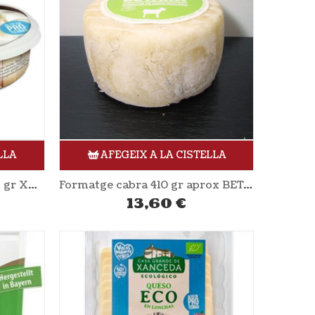
LLA
AFEGEIX A LA CISTELLA
Formatge blanc cremós 175 gr XANCEDA
Formatge cabra 410 gr aprox BETARA
13,60
€