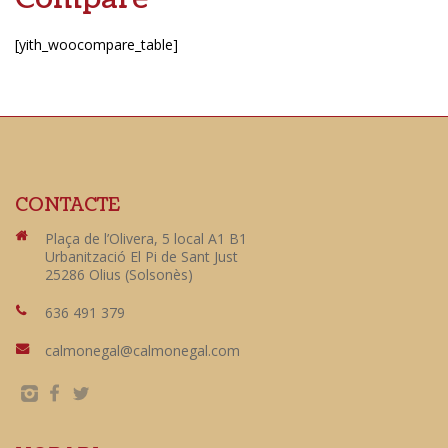
[yith_woocompare_table]
CONTACTE
Plaça de l’Olivera, 5 local A1 B1
Urbanització El Pi de Sant Just
25286 Olius (Solsonès)
636 491 379
calmonegal@calmonegal.com