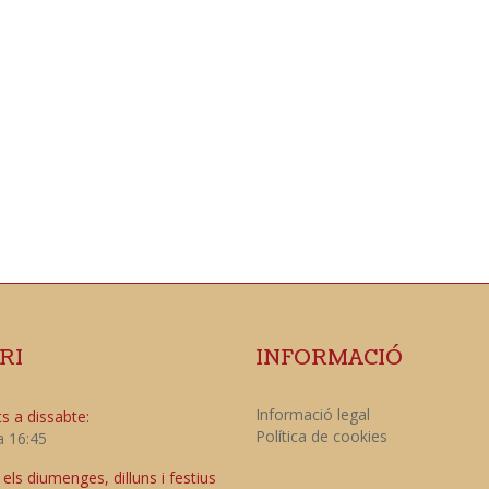
RI
INFORMACIÓ
Informació legal
s a dissabte:
Política de cookies
a 16:45
ls diumenges, dilluns i festius