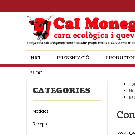
INICI
PRESENTACIÓ
PRODUCTO
BLOG
To
CATEGORIES
Not
Re
Notícies
Con
Receptes
[wysija_p