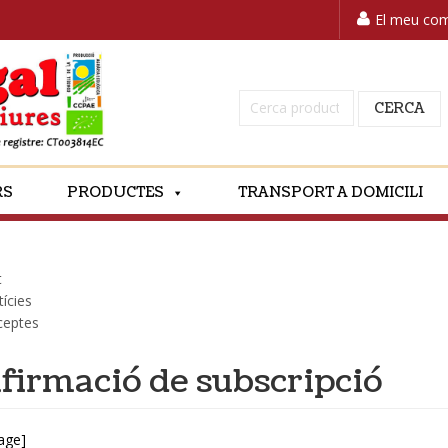
El meu co
Cerca:
CERCA
RS
PRODUCTES
TRANSPORT A DOMICILI
t
ícies
ceptes
firmació de subscripció
age]