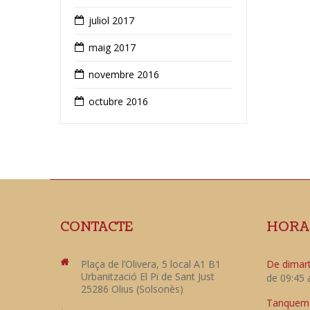
juliol 2017
maig 2017
novembre 2016
octubre 2016
CONTACTE
HORA
Plaça de l’Olivera, 5 local A1 B1
De dimart
Urbanització El Pi de Sant Just
de 09:45 
25286 Olius (Solsonès)
Tanquem e