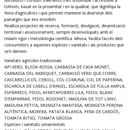
distribució i consum d’aliments més sostenible i accessible a
tothom, basat en la proximitat i en la qualitat, que dignifiqui la
feina d’agricultors i que permeti mantenir la diversitat dels
paisatges que ens envolten.
Realitza projectes de recerca, formació, divulgació, dinamització
territorial i assessorament, sempre desenvolupats amb el
màxim rigor i metodologia científica. Alhora, facilita l’accés dels
consumidors a aquestes espècies i varietats i als productes que
se’n deriven.
Varietats agrícoles tradicionals
API VERD, BLEDA ROSSA, CARBASSA DE CASA MONET,
CARBASSA DEL RABEQUET, CARBASSÓ VERD QUE CORRE,
CASCABELLICOS, CEBOLL, COL COMUNA, COL DE PAPERINA,
ESCAROLA DE CABELL D’ÀNGEL, ESCAROLA DE FULLA AMPLA,
ESPÀRRECS, FESOL AFARTAPOBRES LILA, FESOL BLANC
D’EMPARRAR, FESOL RODONET, MADUIXA DE TOT L’ANY,
MADUIXA PETITA, MONGETA MANTEGA, MONGETA PERONA
AUTÈNTICA, MORERA, PATATA BLANCA, PERA DE CARDÓS,
TOMATA BITXO, TOMATA GROSSA
Espècies i varietats ornamentals