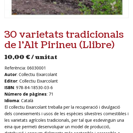
30 varietats tradicionals
de l’Alt Pirineu (Llibre)
10,00
€
/ unitat
Referència:
06030001
Autor
: Col·lectiu Eixarcolant
Editor
: Col·lectiu Eixarcolant
ISBN
: 978-84-18530-03-6
Número de pàgines
: 71
Idioma
: Català
El col·lectiu Eixarcolant treballa per la recuperació i divulgació
dels coneixements i usos de les espècies silvestres comestibles i
les varietats agrícoles tradicionals, per tal que esdevinguin una
eina que permeti desenvolupar un model de producció,