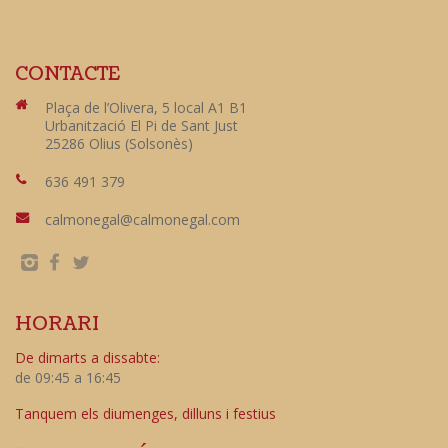
CONTACTE
Plaça de l’Olivera, 5 local A1 B1
Urbanització El Pi de Sant Just
25286 Olius (Solsonès)
636 491 379
calmonegal@calmonegal.com
HORARI
De dimarts a dissabte:
de 09:45 a 16:45
Tanquem els diumenges, dilluns i festius