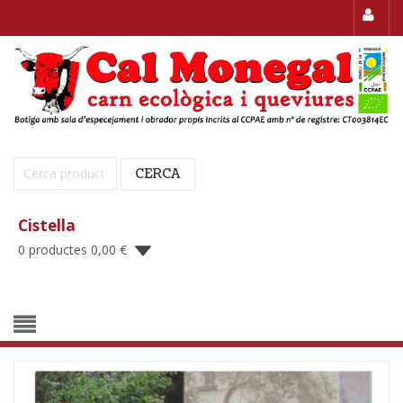
Cerca:
CERCA
Cistella
0 productes
0,00
€