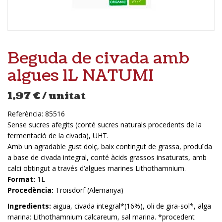
Beguda de civada amb
algues 1L NATUMI
1,97
€
/ unitat
Referència:
85516
Sense sucres afegits (conté sucres naturals procedents de la
fermentació de la civada), UHT.
Amb un agradable gust dolç, baix contingut de grassa, produïda
a base de civada integral, conté àcids grassos insaturats, amb
calci obtingut a través d’algues marines Lithothamnium.
Format:
1L
Procedència:
Troisdorf (Alemanya)
Ingredients:
aigua, civada integral*(16%), oli de gira-sol*, alga
marina: Lithothamnium calcareum, sal marina. *procedent