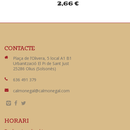
2,66
€
CONTACTE
Plaça de l’Olivera, 5 local A1 B1
Urbanització El Pi de Sant Just
25286 Olius (Solsonès)
636 491 379
calmonegal@calmonegal.com
HORARI