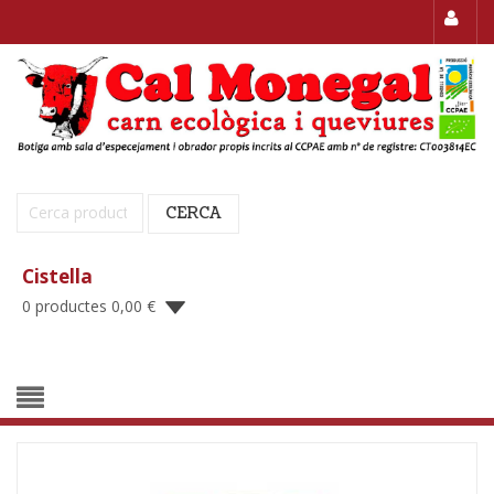
Cerca:
CERCA
Cistella
0 productes
0,00
€