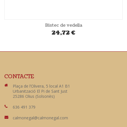
Bistec de vedella
24,72
€
CONTACTE
Plaça de l’Olivera, 5 local A1 B1
Urbanització El Pi de Sant Just
25286 Olius (Solsonès)
636 491 379
calmonegal@calmonegal.com