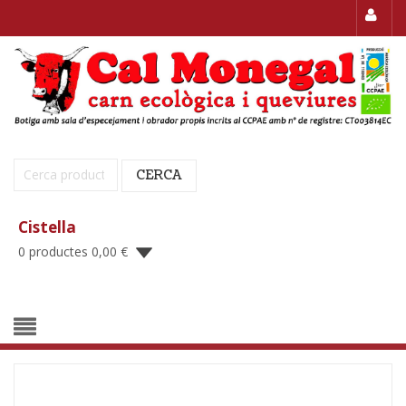
Cerca:
CERCA
Cistella
0 productes
0,00
€