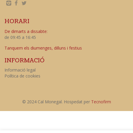
HORARI
De dimarts a dissabte:
de 09:45 a 16:45
Tanquem els diumenges, dilluns i festius
INFORMACIÓ
Informació legal
Política de cookies
© 2024 Cal Monegal. Hospedat per
Tecnofirm